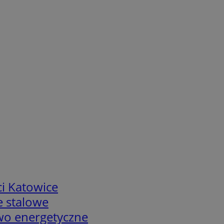
i Katowice
e stalowe
two energetyczne