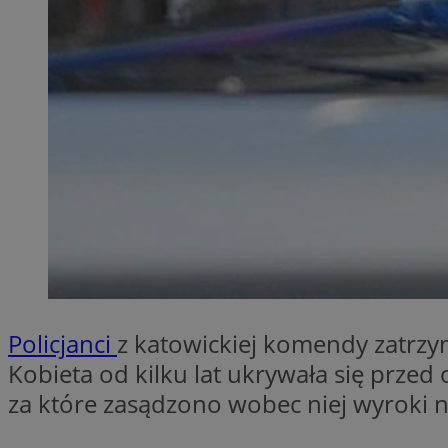
SessID
QeSessID
MvSessID
__cf_bm
VISITOR_PRIVACY_
__cf_bm
Policjanci
z katowickiej komendy zatrzym
Kobieta od kilku lat ukrywała się prze
CookieScriptConse
za które zasądzono wobec niej wyroki na