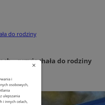
ała do rodziny
ch – przyjechała do rodziny
×
ywania i
danych osobowych,
etlania
az ulepszania
 i innych celach,