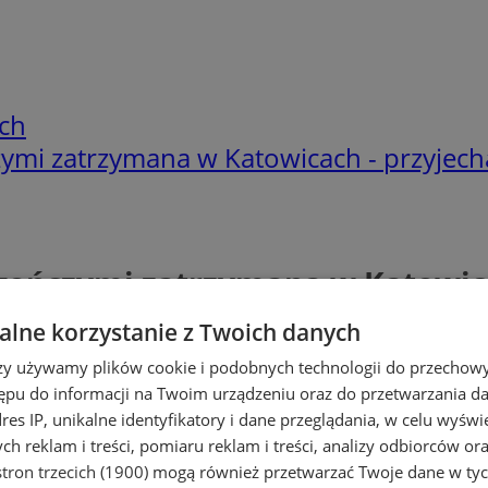
ch
ymi zatrzymana w Katowicach - przyjech
gończymi zatrzymana w Katowica
lne korzystanie z Twoich danych
rzy używamy plików cookie i podobnych technologii do przechow
ępu do informacji na Twoim urządzeniu oraz do przetwarzania 
dres IP, unikalne identyfikatory i dane przeglądania, w celu wyświ
h reklam i treści, pomiaru reklam i treści, analizy odbiorców or
tron trzecich (1900)
mogą również przetwarzać Twoje dane w tych