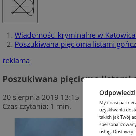
Wiadomości kryminalne w Katowica
Poszukiwana pięcioma listami gończ
reklama
Poszukiwana pięcioma listami 
Odpowiedzia
20 sierpnia 2019 13:15
My i nasi partne
Czas czytania: 1 min.
uzyskiwania dost
takich jak Twój a
spersonalizowanyc
usług.
Dostawcy s