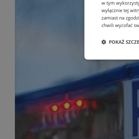
w tym wykorzysty
wyłącznie tej wi
zamiast na zgodz
chwili wycofać s
POKAŻ SZCZ
Niezbędne
Ni
Niezbędne pliki cook
zarządzanie kontem. 
Nazwa