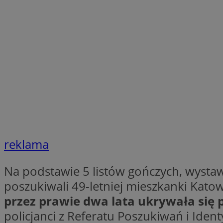
Nazwa
Pro
Nazwa
Nazwa
mlcwc
Do
Nazwa
__Secure-YNID
_ga_QJYQY75XFT
google_push
.bi
bitoIsSecure
c
MR
__eoi
MUID
reklama
_clsk
SRM_B
Na podstawie 5 listów gończych, wystaw
_clck
poszukiwali 49-letniej mieszkanki Katow
VISITOR_INFO1_LIV
przez prawie dwa lata ukrywała się 
policjanci z Referatu Poszukiwań i Ident
b