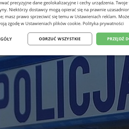
wać precyzyjne dane geolokalizacyjne i cechy urządzenia. Twoje
tryny. Niektórzy dostawcy mogą opierać się na prawnie uzasadnio
ie; masz prawo sprzeciwić się temu w
Ustawieniach reklam
. Może
woją zgodę w
Ustawieniach plików cookie
.
Polityka prywatności
EGÓŁY
ODRZUĆ WSZYSTKIE
PRZEJDŹ 
Wydajność
Targetowanie
Funkcjonalność
Ni
ezbędne
Wydajność
Targetowanie
Funkcjonalność
Niesklasyfikow
ie umożliwiają korzystanie z podstawowych funkcji strony internetowej, takich jak log
Bez niezbędnych plików cookie nie można prawidłowo korzystać ze strony internetowe
Provider
/
Okres
Opis
Domena
przechowywania