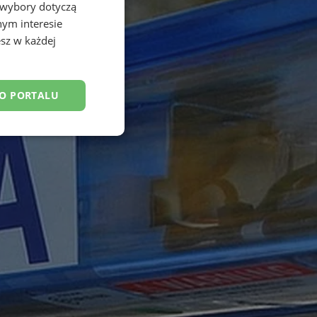
 wybory dotyczą
nym interesie
sz w każdej
DO PORTALU
esklasyfikowane
ane
owanie użytkownika i
j.