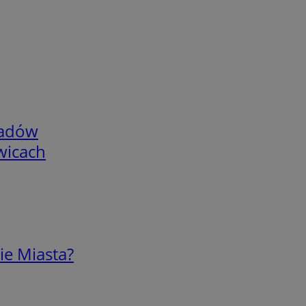
adów
wicach
ie Miasta?