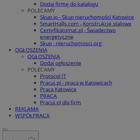
Dodaj firmę do katalogu
POLECAMY
Skup.io - Skup nieruchomości Katowice
SmartHalls.com - Konstrukcje stalowe
Certyfikatomat.pl - Świadectwo
energetyczne
Skup - nieruchomosci.org
OGŁOSZENIA
OGŁOSZENIA
Dodaj ogłoszenie
POLECAMY
Protocol IT
Pracuj.pl - praca w Katowicach
Praca Katowice
PRACA
Pracuj.pl dla firm
REKLAMA
WSPÓŁPRACA