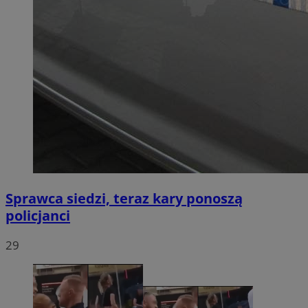
Sprawca siedzi, teraz kary ponoszą
policjanci
29