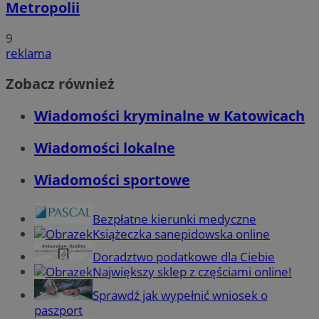
Metropolii
9
reklama
Zobacz również
Wiadomości kryminalne w Katowicach
Wiadomości lokalne
Wiadomości sportowe
Bezpłatne kierunki medyczne
Książeczka sanepidowska online
Doradztwo podatkowe dla Ciebie
Największy sklep z częściami online!
Sprawdź jak wypełnić wniosek o
paszport