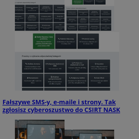
Fałszywe SMS-y, e-maile i strony. Tak
zgłosisz cyberoszustwo do CSIRT NASK