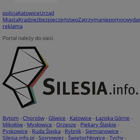
policja
Katowice
Urząd
Miasta
Kradzież
bezpieczeństwo
Zatrzymanie
pomoc
wydar
reklama
Portal należy do sieci
Bytom
-
Chorzów
-
Gliwice
-
Katowice
-
Łaziska Górne
-
Mikołów
-
Mysłowice
-
Orzesze
-
Piekary Śląskie
-
Pyskowice
-
Ruda Śląska
-
Rybnik
-
Siemianowice
-
Silesia.info.pl
-
Sosnowiec
-
Świętochłowice
-
Tychy
-