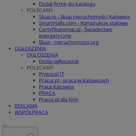
Dodaj firmę do katalogu
POLECAMY
Skup.io - Skup nieruchomości Katowice
SmartHalls.com - Konstrukcje stalowe
Certyfikatomat.pl - Świadectwo
energetyczne
Skup - nieruchomosci.org
OGŁOSZENIA
OGŁOSZENIA
Dodaj ogłoszenie
POLECAMY
Protocol IT
Pracuj.pl - praca w Katowicach
Praca Katowice
PRACA
Pracuj.pl dla firm
REKLAMA
WSPÓŁPRACA