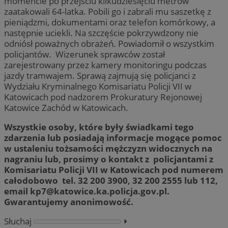
momencie po przejściu kilkudziesięciu metrów
zaatakowali 64-latka. Pobili go i zabrali mu saszetkę z
pieniądzmi, dokumentami oraz telefon komórkowy, a
następnie uciekli. Na szczęście pokrzywdzony nie
odniósł poważnych obrażeń. Powiadomił o wszystkim
policjantów. Wizerunek sprawców został
zarejestrowany przez kamery monitoringu podczas
jazdy tramwajem. Sprawą zajmują się policjanci z
Wydziału Kryminalnego Komisariatu Policji VII w
Katowicach pod nadzorem Prokuratury Rejonowej
Katowice Zachód w Katowicach.
Wszystkie osoby, które były świadkami tego
zdarzenia lub posiadają informacje mogące pomoc
w ustaleniu tożsamości mężczyzn widocznych na
nagraniu lub, prosimy o kontakt z policjantami z
Komisariatu Policji VII w Katowicach pod numerem
całodobowo tel. 32 200 3900, 32 200 2555 lub 112,
email
kp7@katowice.ka.policja.gov.pl
.
Gwarantujemy anonimowość.
Słuchaj
⏵︎