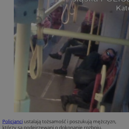
Policjanci
ustalają tożsamość i poszukują mężczyzn,
którzy są podejrzewani o dokonanie rozboju.