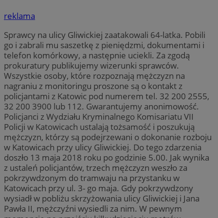
reklama
Sprawcy na ulicy Gliwickiej zaatakowali 64-latka. Pobili
go i zabrali mu saszetkę z pieniędzmi, dokumentami i
telefon komórkowy, a następnie uciekli. Za zgodą
prokuratury publikujemy wizerunki sprawców.
Wszystkie osoby, które rozpoznają mężczyzn na
nagraniu z monitoringu proszone są o kontakt z
policjantami z Katowic pod numerem tel. 32 200 2555,
32 200 3900 lub 112. Gwarantujemy anonimowość.
Policjanci z Wydziału Kryminalnego Komisariatu VII
Policji w Katowicach ustalają tożsamość i poszukują
mężczyzn, którzy są podejrzewani o dokonanie rozboju
w Katowicach przy ulicy Gliwickiej. Do tego zdarzenia
doszło 13 maja 2018 roku po godzinie 5.00. Jak wynika
z ustaleń policjantów, trzech mężczyzn weszło za
pokrzywdzonym do tramwaju na przystanku w
Katowicach przy ul. 3- go maja. Gdy pokrzywdzony
wysiadł w pobliżu skrzyżowania ulicy Gliwickiej i Jana
Pawła II, mężczyźni wysiedli za nim. W pewnym