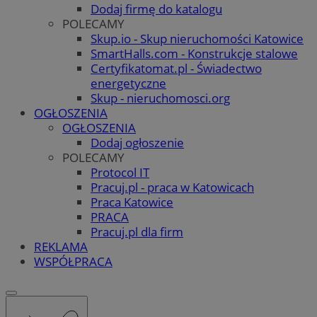
Dodaj firmę do katalogu
POLECAMY
Skup.io - Skup nieruchomości Katowice
SmartHalls.com - Konstrukcje stalowe
Certyfikatomat.pl - Świadectwo
energetyczne
Skup - nieruchomosci.org
OGŁOSZENIA
OGŁOSZENIA
Dodaj ogłoszenie
POLECAMY
Protocol IT
Pracuj.pl - praca w Katowicach
Praca Katowice
PRACA
Pracuj.pl dla firm
REKLAMA
WSPÓŁPRACA