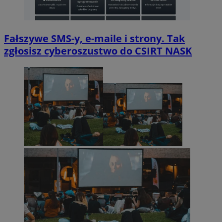
Fałszywe SMS-y, e-maile i strony. Tak
zgłosisz cyberoszustwo do CSIRT NASK