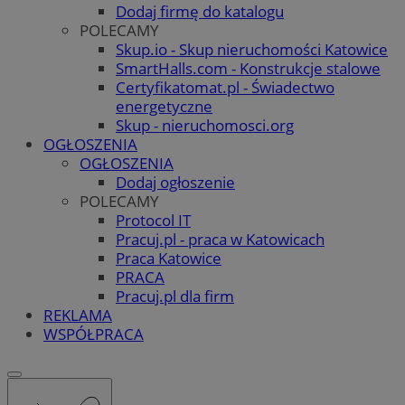
Dodaj firmę do katalogu
POLECAMY
Skup.io - Skup nieruchomości Katowice
SmartHalls.com - Konstrukcje stalowe
Certyfikatomat.pl - Świadectwo
energetyczne
Skup - nieruchomosci.org
OGŁOSZENIA
OGŁOSZENIA
Dodaj ogłoszenie
POLECAMY
Protocol IT
Pracuj.pl - praca w Katowicach
Praca Katowice
PRACA
Pracuj.pl dla firm
REKLAMA
WSPÓŁPRACA