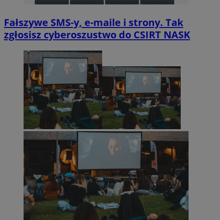
Fałszywe SMS-y, e-maile i strony. Tak
zgłosisz cyberoszustwo do CSIRT NASK