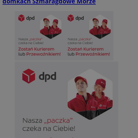
domkach Szmaragdowe Morze