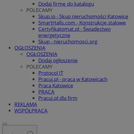
Dodaj firmę do katalogu
POLECAMY
Skup.io - Skup nieruchomości Katowice
SmartHalls.com - Konstrukcje stalowe
Certyfikatomat.pl - Świadectwo
energetyczne
Skup - nieruchomosci.org
OGŁOSZENIA
OGŁOSZENIA
Dodaj ogłoszenie
POLECAMY
Protocol IT
Pracuj.pl - praca w Katowicach
Praca Katowice
PRACA
Pracuj.pl dla firm
REKLAMA
WSPÓŁPRACA