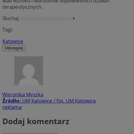
wad wzroku i wdrożenie odpowiednich działań
terapeutycznych.
Słuchaj
⏵︎
Tagi:
Katowice
Udostępnij
Weronika Myszka
Źródło:
UM Katowice / fot. UM Katowice
reklama
Dodaj komentarz