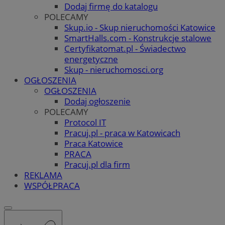
Dodaj firmę do katalogu
POLECAMY
Skup.io - Skup nieruchomości Katowice
SmartHalls.com - Konstrukcje stalowe
Certyfikatomat.pl - Świadectwo
energetyczne
Skup - nieruchomosci.org
OGŁOSZENIA
OGŁOSZENIA
Dodaj ogłoszenie
POLECAMY
Protocol IT
Pracuj.pl - praca w Katowicach
Praca Katowice
PRACA
Pracuj.pl dla firm
REKLAMA
WSPÓŁPRACA