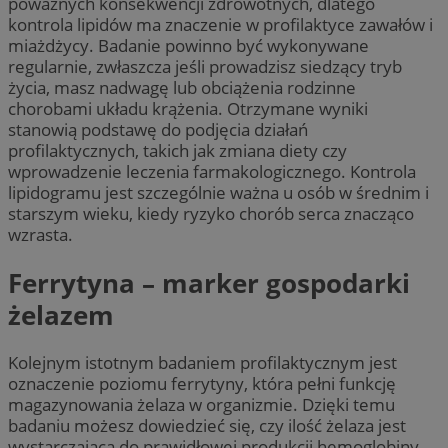
poważnych konsekwencji zdrowotnych, dlatego
kontrola lipidów ma znaczenie w profilaktyce zawałów i
miażdżycy. Badanie powinno być wykonywane
regularnie, zwłaszcza jeśli prowadzisz siedzący tryb
życia, masz nadwagę lub obciążenia rodzinne
chorobami układu krążenia. Otrzymane wyniki
stanowią podstawę do podjęcia działań
profilaktycznych, takich jak zmiana diety czy
wprowadzenie leczenia farmakologicznego. Kontrola
lipidogramu jest szczególnie ważna u osób w średnim i
starszym wieku, kiedy ryzyko chorób serca znacząco
wzrasta.
Ferrytyna – marker gospodarki
żelazem
Kolejnym istotnym badaniem profilaktycznym jest
oznaczenie poziomu ferrytyny, która pełni funkcję
magazynowania żelaza w organizmie. Dzięki temu
badaniu możesz dowiedzieć się, czy ilość żelaza jest
wystarczająca do prawidłowej produkcji hemoglobiny,