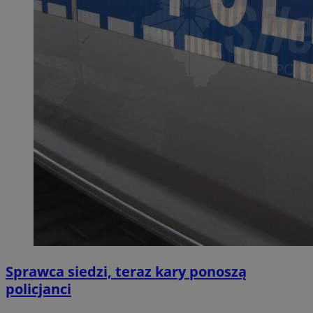
Sprawca siedzi, teraz kary ponoszą
policjanci