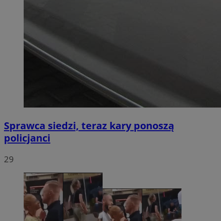
Sprawca siedzi, teraz kary ponoszą
policjanci
29