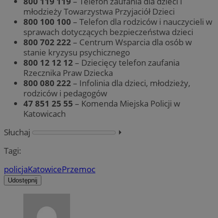
800 119 119
– Telefon zaufania dla dzieci i
młodzieży Towarzystwa Przyjaciół Dzieci
800 100 100
– Telefon dla rodziców i nauczycieli w
sprawach dotyczących bezpieczeństwa dzieci
800 702 222
– Centrum Wsparcia dla osób w
stanie kryzysu psychicznego
800 12 12 12
– Dziecięcy telefon zaufania
Rzecznika Praw Dziecka
800 080 222
– Infolinia dla dzieci, młodzieży,
rodziców i pedagogów
47 851 25 55
– Komenda Miejska Policji w
Katowicach
Słuchaj
⏵︎
Tagi:
policja
Katowice
Przemoc
Udostępnij