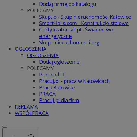
Dodaj firmę do katalogu
POLECAMY
Skup.io - Skup nieruchomości Katowice
SmartHalls.com - Konstrukcje stalowe
Certyfikatomat.pl - Świadectwo
energetyczne
Skup - nieruchomosci.org
OGŁOSZENIA
OGŁOSZENIA
Dodaj ogłoszenie
POLECAMY
Protocol IT
Pracuj.pl - praca w Katowicach
Praca Katowice
PRACA
Pracuj.pl dla firm
REKLAMA
WSPÓŁPRACA