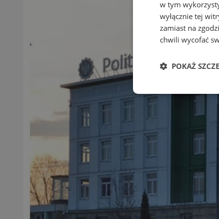
w tym wykorzysty
wyłącznie tej wi
zamiast na zgodz
chwili wycofać s
POKAŻ SZCZ
Niezbędne
Ni
Niezbędne pliki cook
zarządzanie kontem. 
Nazwa