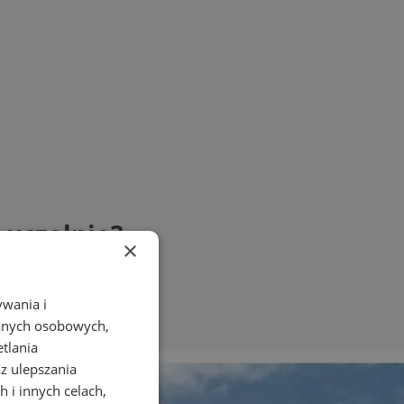
 uczelnie?
×
ywania i
danych osobowych,
etlania
az ulepszania
 i innych celach,