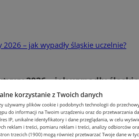
2026 – jak wypadły śląskie uczelnie?
tywy 2026 – jak wypadły śląskie
lne korzystanie z Twoich danych
rzy używamy plików cookie i podobnych technologii do przechow
ępu do informacji na Twoim urządzeniu oraz do przetwarzania 
dres IP, unikalne identyfikatory i dane przeglądania, w celu wyświ
h reklam i treści, pomiaru reklam i treści, analizy odbiorców or
tron trzecich (1900)
mogą również przetwarzać Twoje dane w tych