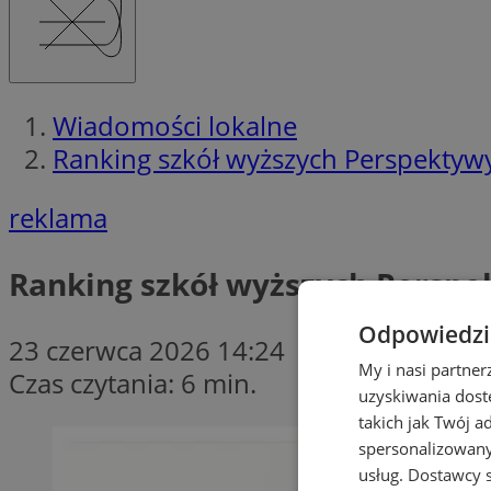
Wiadomości lokalne
Ranking szkół wyższych Perspektywy 
reklama
Ranking szkół wyższych Perspek
Odpowiedzia
23 czerwca 2026 14:24
My i nasi partne
Czas czytania: 6 min.
uzyskiwania dost
takich jak Twój a
spersonalizowanyc
usług.
Dostawcy s