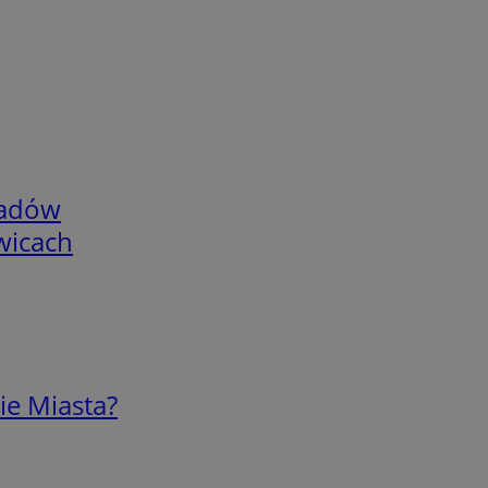
adów
wicach
ie Miasta?