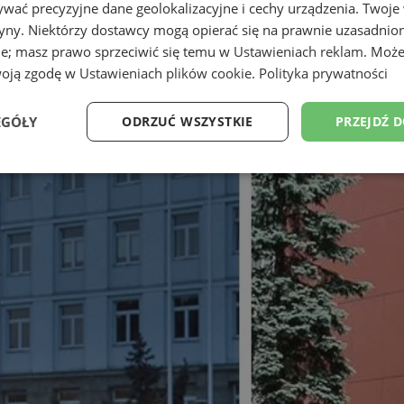
wać precyzyjne dane geolokalizacyjne i cechy urządzenia. Twoje
tryny. Niektórzy dostawcy mogą opierać się na prawnie uzasadnio
ie; masz prawo sprzeciwić się temu w
Ustawieniach reklam
. Może
woją zgodę w
Ustawieniach plików cookie
.
Polityka prywatności
EGÓŁY
ODRZUĆ WSZYSTKIE
PRZEJDŹ 
Wydajność
Targetowanie
Funkcjonalność
Ni
ezbędne
Wydajność
Targetowanie
Funkcjonalność
Niesklasyfikow
ie umożliwiają korzystanie z podstawowych funkcji strony internetowej, takich jak log
Bez niezbędnych plików cookie nie można prawidłowo korzystać ze strony internetowe
Provider
/
Okres
Opis
Domena
przechowywania