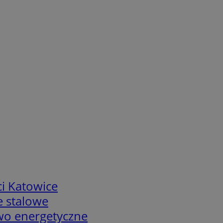
i Katowice
e stalowe
two energetyczne