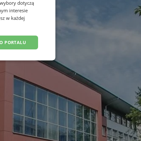
 wybory dotyczą
nym interesie
sz w każdej
DO PORTALU
esklasyfikowane
ane
owanie użytkownika i
j.