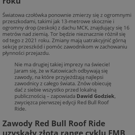
roku
Światowa czołówka ponownie zmierzy się z ogromnymi
przeszkodami, takimi jak 13-metrowe skocznie i
ogromny drop (zeskok) z dachu MCK, znajdujący się 16
metrów nad ziemią. Tor będzie nieznacznie różnił się
od tego z 2021 roku. Zmiany mają uatrakcyjnić górną
sekcję przeszkód i pomóc zawodnikom w zachowaniu
płynności przejazdu.
Nie ma drugiej takiej imprezy na świecie!
Jaram się, że w Katowicach odbywają się
zawody, na które przyjeżdżają najlepsi
zawodnicy z całego świata. Znów obiecuję
dać z siebie wszystko przed lokalną
publicznością – zapowiada
Dawid Godziek
,
zwycięzca pierwszej edycji Red Bull Roof
Ride.
Zawody Red Bull Roof Ride
uzyskały złotą rangę cyklu FMB