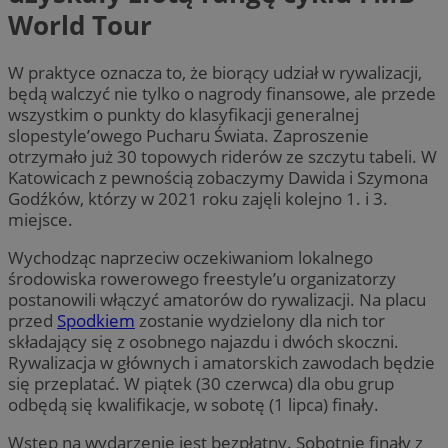
World Tour
W praktyce oznacza to, że biorący udział w rywalizacji,
będą walczyć nie tylko o nagrody finansowe, ale przede
wszystkim o punkty do klasyfikacji generalnej
slopestyle’owego Pucharu Świata. Zaproszenie
otrzymało już 30 topowych riderów ze szczytu tabeli. W
Katowicach z pewnością zobaczymy Dawida i Szymona
Godźków, którzy w 2021 roku zajęli kolejno 1. i 3.
miejsce.
Wychodząc naprzeciw oczekiwaniom lokalnego
środowiska rowerowego freestyle’u organizatorzy
postanowili włączyć amatorów do rywalizacji. Na placu
przed
Spodkiem
zostanie wydzielony dla nich tor
składający się z osobnego najazdu i dwóch skoczni.
Rywalizacja w głównych i amatorskich zawodach będzie
się przeplatać. W piątek (30 czerwca) dla obu grup
odbędą się kwalifikacje, w sobotę (1 lipca) finały.
Wstęp na wydarzenie jest bezpłatny. Sobotnie finały z