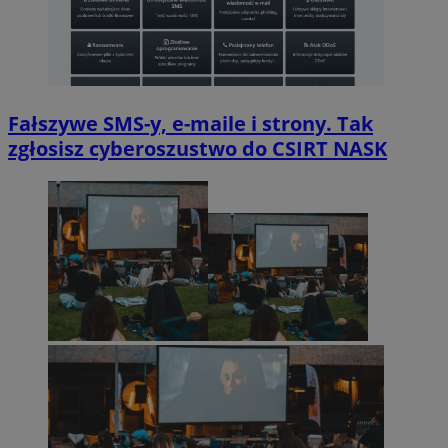
Fałszywe SMS-y, e-maile i strony. Tak
zgłosisz cyberoszustwo do CSIRT NASK