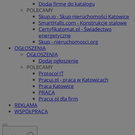
Dodaj firmę do katalogu
POLECAMY
Skup.io - Skup nieruchomości Katowice
SmartHalls.com - Konstrukcje stalowe
Certyfikatomat.pl - Świadectwo
energetyczne
Skup - nieruchomosci.org
OGŁOSZENIA
OGŁOSZENIA
Dodaj ogłoszenie
POLECAMY
Protocol IT
Pracuj.pl - praca w Katowicach
Praca Katowice
PRACA
Pracuj.pl dla firm
REKLAMA
WSPÓŁPRACA