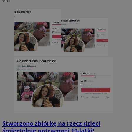
291
Stworzono zbiórkę na rzecz dzieci
śmiertelnie potrąconej 19-latki!