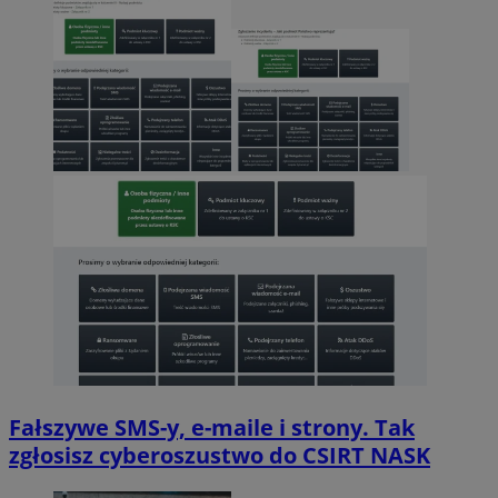
Fałszywe SMS-y, e-maile i strony. Tak
zgłosisz cyberoszustwo do CSIRT NASK