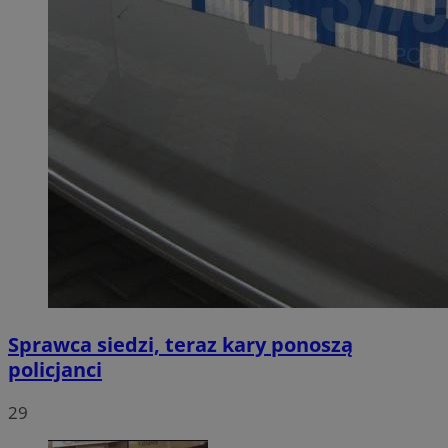
Sprawca siedzi, teraz kary ponoszą
policjanci
29