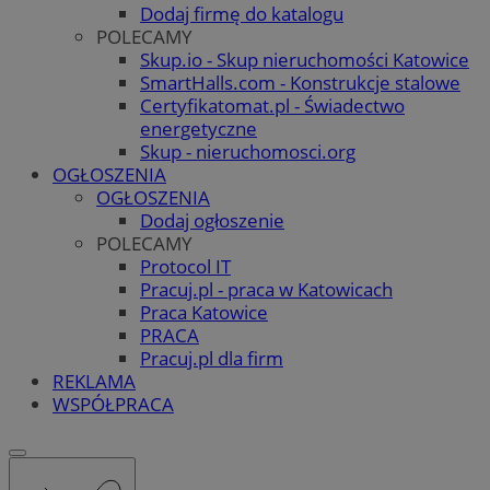
Dodaj firmę do katalogu
POLECAMY
Skup.io - Skup nieruchomości Katowice
SmartHalls.com - Konstrukcje stalowe
Certyfikatomat.pl - Świadectwo
energetyczne
Skup - nieruchomosci.org
OGŁOSZENIA
OGŁOSZENIA
Dodaj ogłoszenie
POLECAMY
Protocol IT
Pracuj.pl - praca w Katowicach
Praca Katowice
PRACA
Pracuj.pl dla firm
REKLAMA
WSPÓŁPRACA