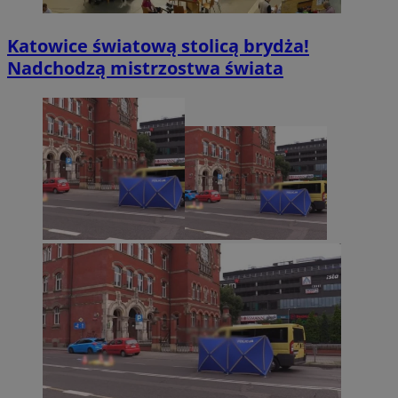
Katowice światową stolicą brydża!
Nadchodzą mistrzostwa świata