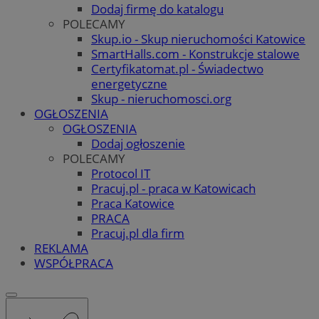
Dodaj firmę do katalogu
POLECAMY
Skup.io - Skup nieruchomości Katowice
SmartHalls.com - Konstrukcje stalowe
Certyfikatomat.pl - Świadectwo
energetyczne
Skup - nieruchomosci.org
OGŁOSZENIA
OGŁOSZENIA
Dodaj ogłoszenie
POLECAMY
Protocol IT
Pracuj.pl - praca w Katowicach
Praca Katowice
PRACA
Pracuj.pl dla firm
REKLAMA
WSPÓŁPRACA