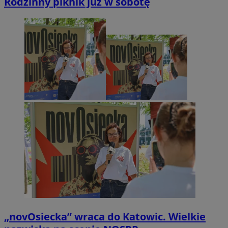
Rodzinny piknik już w sobotę
„novOsiecka” wraca do Katowic. Wielkie