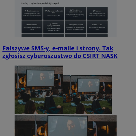
Fałszywe SMS-y, e-maile i strony. Tak
zgłosisz cyberoszustwo do CSIRT NASK