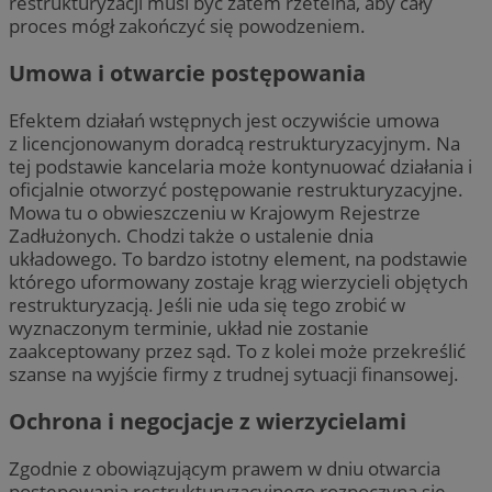
restrukturyzacji musi być zatem rzetelna, aby cały
proces mógł zakończyć się powodzeniem.
Umowa i otwarcie postępowania
Efektem działań wstępnych jest oczywiście umowa
z licencjonowanym doradcą restrukturyzacyjnym. Na
tej podstawie kancelaria może kontynuować działania i
oficjalnie otworzyć postępowanie restrukturyzacyjne.
Mowa tu o obwieszczeniu w Krajowym Rejestrze
Zadłużonych. Chodzi także o ustalenie dnia
układowego. To bardzo istotny element, na podstawie
którego uformowany zostaje krąg wierzycieli objętych
restrukturyzacją. Jeśli nie uda się tego zrobić w
wyznaczonym terminie, układ nie zostanie
zaakceptowany przez sąd. To z kolei może przekreślić
szanse na wyjście firmy z trudnej sytuacji finansowej.
Ochrona i negocjacje z wierzycielami
Zgodnie z obowiązującym prawem w dniu otwarcia
postępowania restrukturyzacyjnego rozpoczyna się