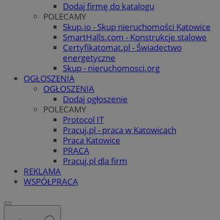
Dodaj firmę do katalogu
POLECAMY
Skup.io - Skup nieruchomości Katowice
SmartHalls.com - Konstrukcje stalowe
Certyfikatomat.pl - Świadectwo
energetyczne
Skup - nieruchomosci.org
OGŁOSZENIA
OGŁOSZENIA
Dodaj ogłoszenie
POLECAMY
Protocol IT
Pracuj.pl - praca w Katowicach
Praca Katowice
PRACA
Pracuj.pl dla firm
REKLAMA
WSPÓŁPRACA