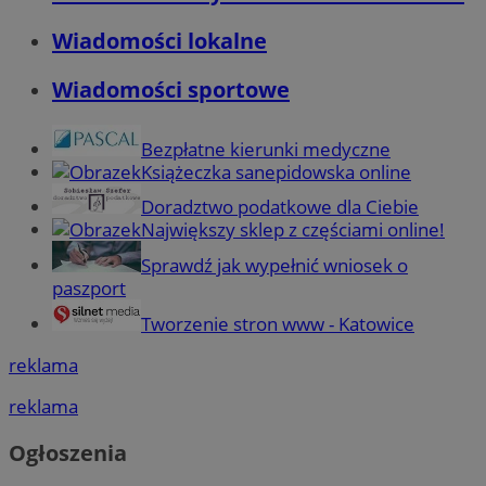
Wiadomości lokalne
Wiadomości sportowe
Bezpłatne kierunki medyczne
Książeczka sanepidowska online
Doradztwo podatkowe dla Ciebie
Największy sklep z częściami online!
Sprawdź jak wypełnić wniosek o
paszport
Tworzenie stron www - Katowice
reklama
reklama
Ogłoszenia