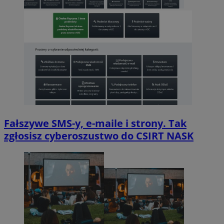
Fałszywe SMS-y, e-maile i strony. Tak
zgłosisz cyberoszustwo do CSIRT NASK