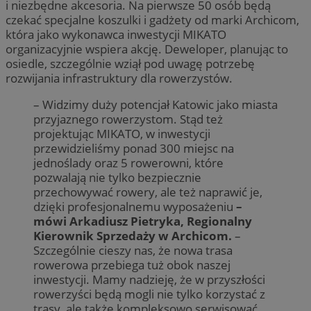
i niezbędne akcesoria. Na pierwsze 50 osób będą
czekać specjalne koszulki i gadżety od marki Archicom,
która jako wykonawca inwestycji MIKATO
organizacyjnie wspiera akcję. Deweloper, planując to
osiedle, szczególnie wziął pod uwagę potrzebę
rozwijania infrastruktury dla rowerzystów.
– Widzimy duży potencjał Katowic jako miasta
przyjaznego rowerzystom. Stąd też
projektując MIKATO, w inwestycji
przewidzieliśmy ponad 300 miejsc na
jednoślady oraz 5 rowerowni, które
pozwalają nie tylko bezpiecznie
przechowywać rowery, ale też naprawić je,
dzięki profesjonalnemu wyposażeniu
–
mówi Arkadiusz Pietryka, Regionalny
Kierownik Sprzedaży w Archicom.
–
Szczególnie cieszy nas, że nowa trasa
rowerowa przebiega tuż obok naszej
inwestycji. Mamy nadzieję, że w przyszłości
rowerzyści będą mogli nie tylko korzystać z
trasy, ale także kompleksowo serwisować