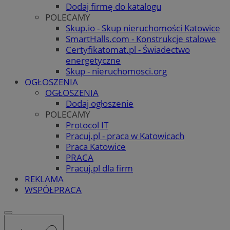
Dodaj firmę do katalogu
POLECAMY
Skup.io - Skup nieruchomości Katowice
SmartHalls.com - Konstrukcje stalowe
Certyfikatomat.pl - Świadectwo
energetyczne
Skup - nieruchomosci.org
OGŁOSZENIA
OGŁOSZENIA
Dodaj ogłoszenie
POLECAMY
Protocol IT
Pracuj.pl - praca w Katowicach
Praca Katowice
PRACA
Pracuj.pl dla firm
REKLAMA
WSPÓŁPRACA