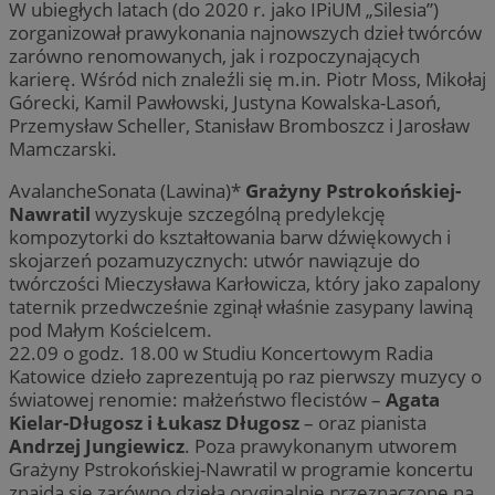
W ubiegłych latach (do 2020 r. jako IPiUM „Silesia”)
zorganizował prawykonania najnowszych dzieł twórców
zarówno renomowanych, jak i rozpoczynających
karierę. Wśród nich znaleźli się m.in. Piotr Moss, Mikołaj
Górecki, Kamil Pawłowski, Justyna Kowalska-Lasoń,
Przemysław Scheller, Stanisław Bromboszcz i Jarosław
Mamczarski.
AvalancheSonata (Lawina)*
Grażyny Pstrokońskiej-
Nawratil
wyzyskuje szczególną predylekcję
kompozytorki do kształtowania barw dźwiękowych i
skojarzeń pozamuzycznych: utwór nawiązuje do
twórczości Mieczysława Karłowicza, który jako zapalony
taternik przedwcześnie zginął właśnie zasypany lawiną
pod Małym Kościelcem.
22.09 o godz. 18.00 w Studiu Koncertowym Radia
Katowice dzieło zaprezentują po raz pierwszy muzycy o
światowej renomie: małżeństwo flecistów –
Agata
Kielar-Długosz i Łukasz Długosz
– oraz pianista
Andrzej Jungiewicz
. Poza prawykonanym utworem
Grażyny Pstrokońskiej-Nawratil w programie koncertu
znajdą się zarówno dzieła oryginalnie przeznaczone na