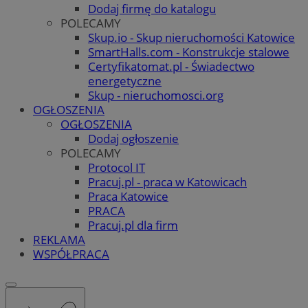
Dodaj firmę do katalogu
POLECAMY
Skup.io - Skup nieruchomości Katowice
SmartHalls.com - Konstrukcje stalowe
Certyfikatomat.pl - Świadectwo
energetyczne
Skup - nieruchomosci.org
OGŁOSZENIA
OGŁOSZENIA
Dodaj ogłoszenie
POLECAMY
Protocol IT
Pracuj.pl - praca w Katowicach
Praca Katowice
PRACA
Pracuj.pl dla firm
REKLAMA
WSPÓŁPRACA