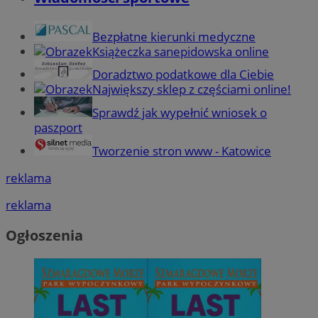
Bezpłatne kierunki medyczne
Książeczka sanepidowska online
Doradztwo podatkowe dla Ciebie
Największy sklep z częściami online!
Sprawdź jak wypełnić wniosek o
paszport
Tworzenie stron www - Katowice
reklama
reklama
Ogłoszenia