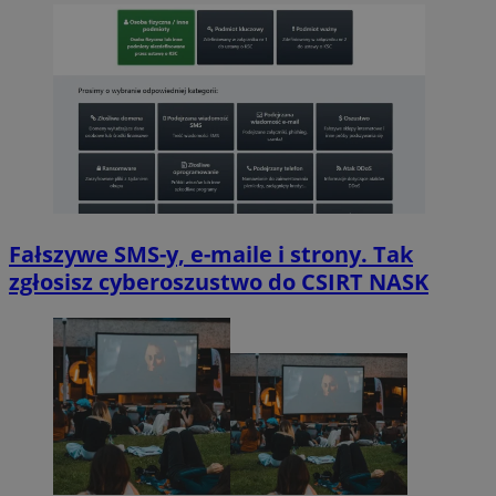
Fałszywe SMS-y, e-maile i strony. Tak
zgłosisz cyberoszustwo do CSIRT NASK