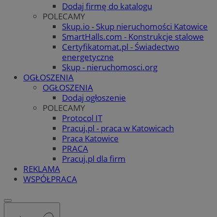
Dodaj firmę do katalogu
POLECAMY
Skup.io - Skup nieruchomości Katowice
SmartHalls.com - Konstrukcje stalowe
Certyfikatomat.pl - Świadectwo
energetyczne
Skup - nieruchomosci.org
OGŁOSZENIA
OGŁOSZENIA
Dodaj ogłoszenie
POLECAMY
Protocol IT
Pracuj.pl - praca w Katowicach
Praca Katowice
PRACA
Pracuj.pl dla firm
REKLAMA
WSPÓŁPRACA