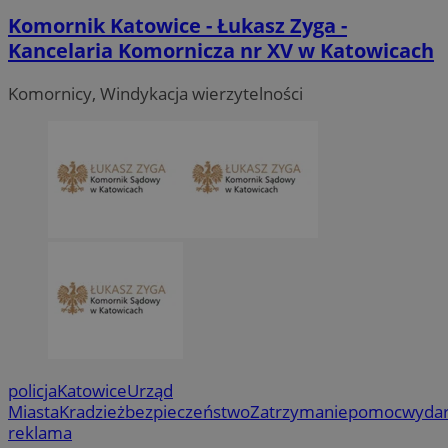
Komornik Katowice - Łukasz Zyga -
Kancelaria Komornicza nr XV w Katowicach
Komornicy, Windykacja wierzytelności
policja
Katowice
Urząd
Miasta
Kradzież
bezpieczeństwo
Zatrzymanie
pomoc
wydar
reklama