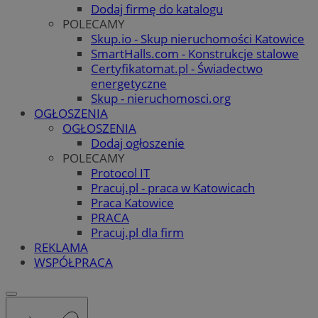
Dodaj firmę do katalogu
POLECAMY
Skup.io - Skup nieruchomości Katowice
SmartHalls.com - Konstrukcje stalowe
Certyfikatomat.pl - Świadectwo
energetyczne
Skup - nieruchomosci.org
OGŁOSZENIA
OGŁOSZENIA
Dodaj ogłoszenie
POLECAMY
Protocol IT
Pracuj.pl - praca w Katowicach
Praca Katowice
PRACA
Pracuj.pl dla firm
REKLAMA
WSPÓŁPRACA