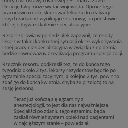
mocy tzw. ustawy covidowej z 31 marca 2020 r.
Decyzję taką może wydać wojewoda. Oprócz tego
pracodawca może skierować lekarza do realizacji
innych zadań niż wynikające z umowy, na podstawie
której odbywa szkolenie specjalizacyjne.
Resort zdrowia w poniedziałek zapewnił, że młody
lekarz w takiej konkretnej sytuacji okres wykonywania
innej pracy niż specjalizacyjna w związku z epidemią
będzie równoważny z realizacją programu specjalizacji.
Rzecznik resortu podkreślił też, że do końca tego
tygodnia około 2 tys. lekarzy rezydentów będzie po
egzaminie specjalizacyjnym, a kolejne 2 tys. powinno
zdać go do końca kwietnia, chyba że przełożą to na
sesję jesienną.
Teraz już kończą się egzaminy z
anestezjologii, to jest dla nas najważniejsze.
Specjaliści po zdaniu tego egzaminu będą
zasilali również system opieki nad pacjentami
w najcięższym stanie – powiedział.