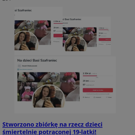
Stworzono zbiórkę na rzecz dzieci
śmiertelnie potrąconej 19-latki!