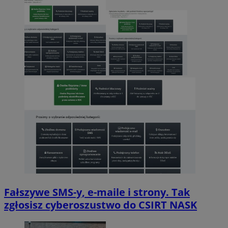
Fałszywe SMS-y, e-maile i strony. Tak
zgłosisz cyberoszustwo do CSIRT NASK