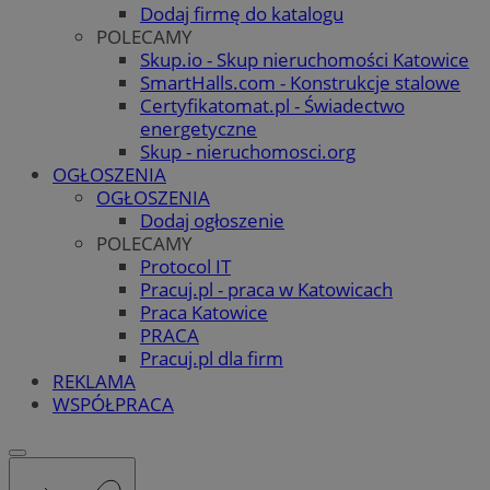
Dodaj firmę do katalogu
POLECAMY
Skup.io - Skup nieruchomości Katowice
SmartHalls.com - Konstrukcje stalowe
Certyfikatomat.pl - Świadectwo
energetyczne
Skup - nieruchomosci.org
OGŁOSZENIA
OGŁOSZENIA
Dodaj ogłoszenie
POLECAMY
Protocol IT
Pracuj.pl - praca w Katowicach
Praca Katowice
PRACA
Pracuj.pl dla firm
REKLAMA
WSPÓŁPRACA