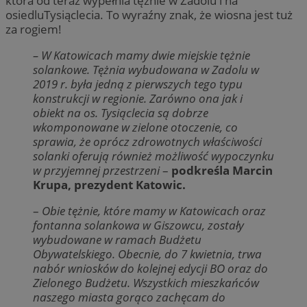
która od teraz wypełnia tężnie w Zadolu i na
osiedluTysiąclecia. To wyraźny znak, że wiosna jest tuż
za rogiem!
– W Katowicach mamy dwie miejskie tężnie
solankowe. Tężnia wybudowana w Zadolu w
2019 r. była jedną z pierwszych tego typu
konstrukcji w regionie. Zarówno ona jak i
obiekt na os. Tysiąclecia są dobrze
wkomponowane w zielone otoczenie, co
sprawia, że oprócz zdrowotnych właściwości
solanki oferują również możliwość wypoczynku
w przyjemnej przestrzeni
–
podkreśla Marcin
Krupa, prezydent Katowic.
–
Obie tężnie, które mamy w Katowicach oraz
fontanna solankowa w Giszowcu, zostały
wybudowane w ramach Budżetu
Obywatelskiego. Obecnie, do 7 kwietnia, trwa
nabór wniosków do kolejnej edycji BO oraz do
Zielonego Budżetu. Wszystkich mieszkańców
naszego miasta gorąco zachęcam do