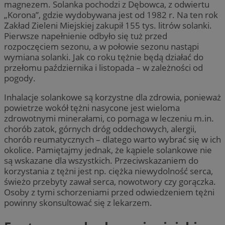
magnezem. Solanka pochodzi z Dębowca, z odwiertu
„Korona”, gdzie wydobywana jest od 1982 r. Na ten rok
Zakład Zieleni Miejskiej zakupił 155 tys. litrów solanki.
Pierwsze napełnienie odbyło się tuż przed
rozpoczęciem sezonu, a w połowie sezonu nastąpi
wymiana solanki. Jak co roku tężnie będą działać do
przełomu października i listopada – w zależności od
pogody.
Inhalacje solankowe są korzystne dla zdrowia, ponieważ
powietrze wokół tężni nasycone jest wieloma
zdrowotnymi minerałami, co pomaga w leczeniu m.in.
chorób zatok, górnych dróg oddechowych, alergii,
chorób reumatycznych – dlatego warto wybrać się w ich
okolice. Pamiętajmy jednak, że kąpiele solankowe nie
są wskazane dla wszystkich. Przeciwskazaniem do
korzystania z tężni jest np. ciężka niewydolność serca,
świeżo przebyty zawał serca, nowotwory czy gorączka.
Osoby z tymi schorzeniami przed odwiedzeniem tężni
powinny skonsultować się z lekarzem.