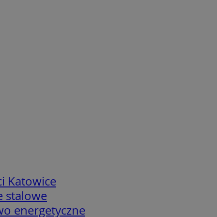
i Katowice
e stalowe
two energetyczne