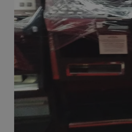
SessID
QeSessID
MvSessID
__cf_bm
VISITOR_PRIVACY_
__cf_bm
CookieScriptConse