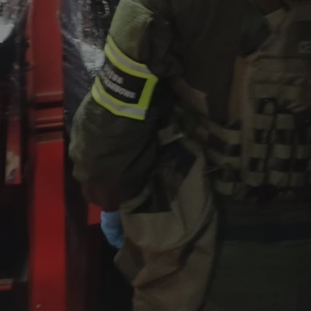
mojekatowice.pl
1 rok
Ten plik cookie przechowuje identy
mojekatowice.pl
1 rok
Ten plik cookie przechowuje identy
mojekatowice.pl
1 rok
Ten plik cookie przechowuje identy
29 minut 56
Ten plik cookie służy do rozróżnia
Cloudflare Inc.
sekund
Jest to korzystne dla strony inte
.temu.com
umożliwia tworzenie ważnych rap
korzystania z jej witryny interneto
METADATA
5 miesięcy 4
Ten plik cookie przechowuje info
YouTube
tygodnie
użytkownika oraz jego preferencj
.youtube.com
prywatności podczas korzystania z
wybory dotyczące polityki prywat
zgody, zapewniając ich przestrzeg
wizytach. Dzięki temu użytkowni
konfigurować swoich preferencji,
i zgodność z regulacjami ochrony
29 minut 53
Ten plik cookie służy do rozróżnia
Cloudflare Inc.
Google Privacy Policy
sekundy
Jest to korzystne dla strony inte
.twitter.com
umożliwia tworzenie ważnych rap
korzystania z jej witryny interneto
nt
4 tygodnie 2 dni
Ten plik cookie jest używany prze
CookieScript
Script.com do zapamiętywania pre
mojekatowice.pl
dotyczących zgody użytkownika na 
to konieczne, aby baner cookie C
działał poprawnie.