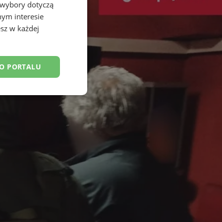
 wybory dotyczą
nym interesie
sz w każdej
DO PORTALU
esklasyfikowane
ane
owanie użytkownika i
j.