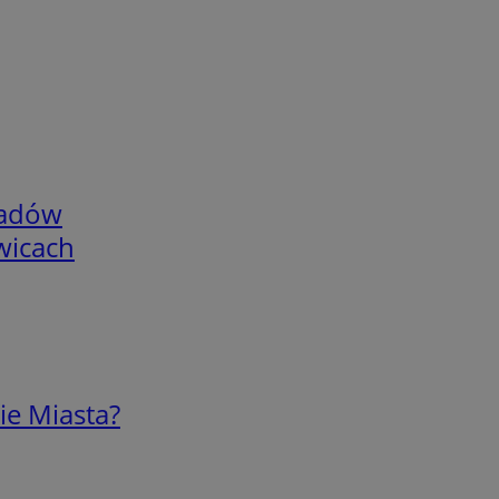
adów
wicach
ie Miasta?