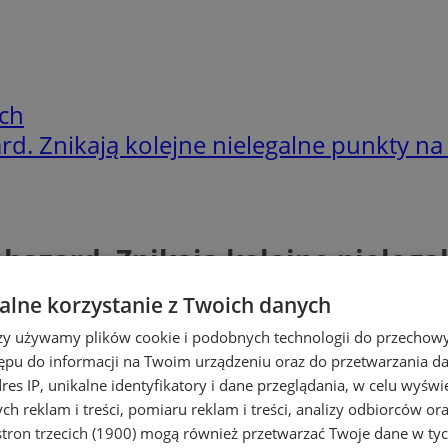
ch
rd. Znikają kolejne nielegalne punkty na
 hazard. Znikają kolejne nielega
lne korzystanie z Twoich danych
rzy używamy plików cookie i podobnych technologii do przechow
ępu do informacji na Twoim urządzeniu oraz do przetwarzania 
dres IP, unikalne identyfikatory i dane przeglądania, w celu wyświ
h reklam i treści, pomiaru reklam i treści, analizy odbiorców or
tron trzecich (1900)
mogą również przetwarzać Twoje dane w tych