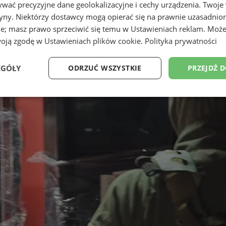
wać precyzyjne dane geolokalizacyjne i cechy urządzenia. Twoje
tryny. Niektórzy dostawcy mogą opierać się na prawnie uzasadnio
ie; masz prawo sprzeciwić się temu w
Ustawieniach reklam
. Może
woją zgodę w
Ustawieniach plików cookie
.
Polityka prywatności
EGÓŁY
ODRZUĆ WSZYSTKIE
PRZEJDŹ 
Wydajność
Targetowanie
Funkcjonalność
Ni
ezbędne
Wydajność
Targetowanie
Funkcjonalność
Niesklasyfikow
ie umożliwiają korzystanie z podstawowych funkcji strony internetowej, takich jak log
Bez niezbędnych plików cookie nie można prawidłowo korzystać ze strony internetowe
Provider
/
Okres
Opis
Domena
przechowywania