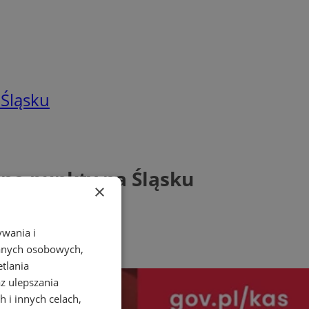
 Śląsku
lne punkty na Śląsku
×
ywania i
danych osobowych,
etlania
az ulepszania
 i innych celach,