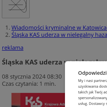
Wiadomości kryminalne w Katowica
Śląska KAS uderza w nielegalny haza
reklama
Śląska KAS uderza w nielegalny
Odpowiedzia
08 stycznia 2024 08:30
My i nasi partne
Czas czytania: 1 min.
uzyskiwania dost
takich jak Twój a
spersonalizowanyc
usług.
Dostawcy s