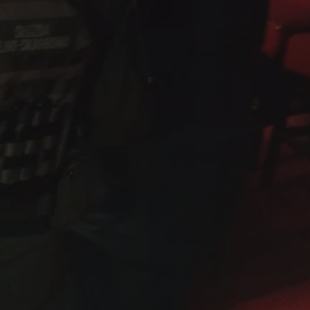
fikator sesji.
fikator sesji.
fikator sesji.
nia ludzi i botów.
rnetowej, ponieważ
ortów na temat
wej.
rmacje o zgodzie
ach dotyczących
 witryny. Rejestruje
ności i ustawień
anie w kolejnych
k nie musi ponownie
 co zwiększa wygodę
 danych.
nia ludzi i botów.
rnetowej, ponieważ
ortów na temat
wej.
z usługę Cookie-
ferencji
pliki cookie. Jest
ookie-Script.com