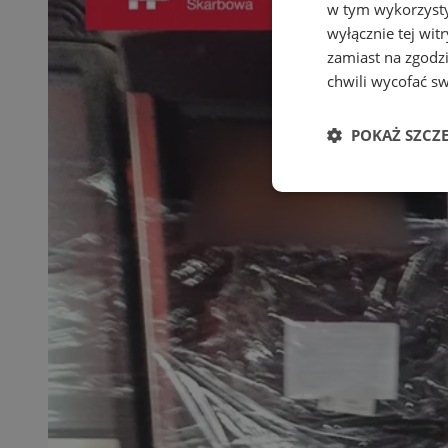
w tym wykorzysty
wyłącznie tej wi
zamiast na zgodz
chwili wycofać s
POKAŻ SZCZ
Niezbędne
Ni
Niezbędne pliki cook
zarządzanie kontem. 
Nazwa