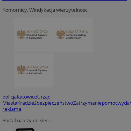
Komornicy, Windykacja wierzytelności
policja
Katowice
Urząd
Miasta
Kradzież
bezpieczeństwo
Zatrzymanie
pomoc
wydar
reklama
Portal należy do sieci