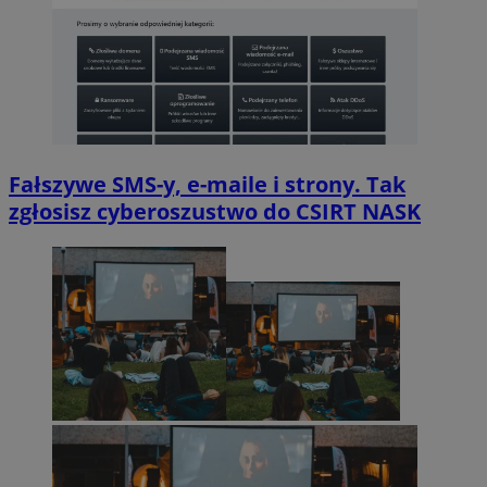
Fałszywe SMS-y, e-maile i strony. Tak
zgłosisz cyberoszustwo do CSIRT NASK