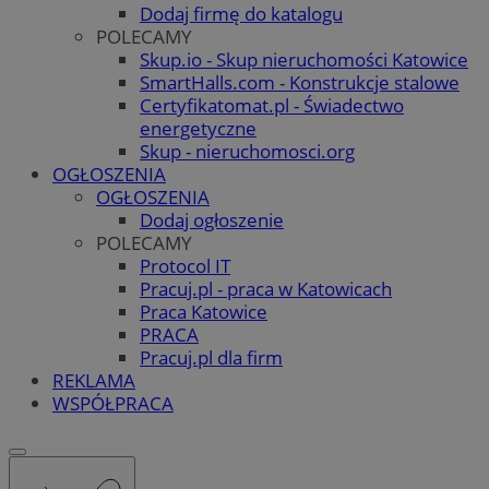
Dodaj firmę do katalogu
POLECAMY
Skup.io - Skup nieruchomości Katowice
SmartHalls.com - Konstrukcje stalowe
Certyfikatomat.pl - Świadectwo
energetyczne
Skup - nieruchomosci.org
OGŁOSZENIA
OGŁOSZENIA
Dodaj ogłoszenie
POLECAMY
Protocol IT
Pracuj.pl - praca w Katowicach
Praca Katowice
PRACA
Pracuj.pl dla firm
REKLAMA
WSPÓŁPRACA