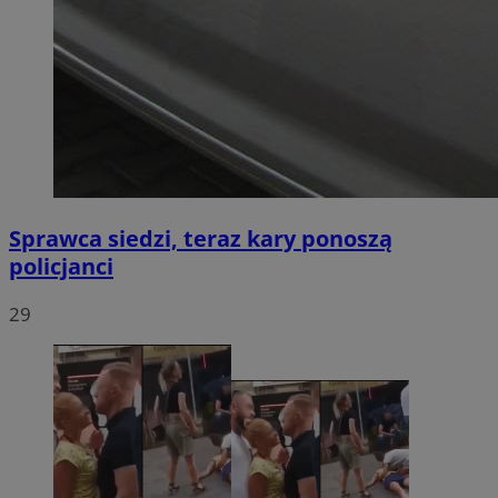
Sprawca siedzi, teraz kary ponoszą
policjanci
29