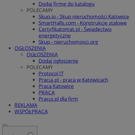
Dodaj firmę do katalogu
POLECAMY
Skup.io - Skup nieruchomości Katowice
SmartHalls.com - Konstrukcje stalowe
Certyfikatomat.pl - Świadectwo
energetyczne
Skup - nieruchomosci.org
OGŁOSZENIA
OGŁOSZENIA
Dodaj ogłoszenie
POLECAMY
Protocol IT
Pracuj.pl - praca w Katowicach
Praca Katowice
PRACA
Pracuj.pl dla firm
REKLAMA
WSPÓŁPRACA