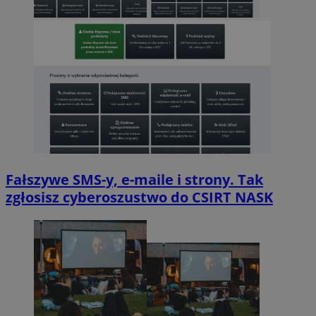
Fałszywe SMS-y, e-maile i strony. Tak
zgłosisz cyberoszustwo do CSIRT NASK