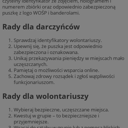
czytelny identyfikator ze zdjęciem, hologramem i
numerem zbiórki oraz odpowiednio zabezpieczoną
puszkę z logo WOŚP i banderolami.
Rady dla darczyńców
Sprawdzaj identyfikatory wolontariuszy.
Upewnij się, że puszka jest odpowiednio
zabezpieczona i oznakowana.
Unikaj przekazywania pieniędzy w miejscach mało
uczęszczanych.
Pamiętaj o możliwości wsparcia online.
Zachowaj zdrowy rozsądek i zgłoś wątpliwości
funkcjonariuszom.
Rady dla wolontariuszy
Wybieraj bezpieczne, uczęszczane miejsca.
Kwestuj w grupie – to bezpieczniejsze i
przyjemniejsze.
Wracaj do sztabu w grupie lub z pomocą bliskich.