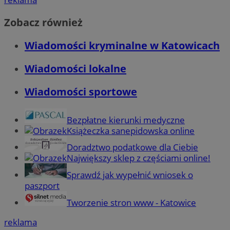
Zobacz również
Wiadomości kryminalne w Katowicach
Wiadomości lokalne
Wiadomości sportowe
Bezpłatne kierunki medyczne
Książeczka sanepidowska online
Doradztwo podatkowe dla Ciebie
Największy sklep z częściami online!
Sprawdź jak wypełnić wniosek o
paszport
Tworzenie stron www - Katowice
reklama