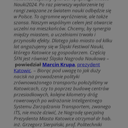
Nauki2024. Po raz pierwszy wydarzenie tej
rangi związane ze światem nauki odbędzie się
w Polsce. To ogromne wyróżnienie, ale także
szansa. Naszym wspólnym celem jest otwarcie
uczelni na mieszkańców. Chcemy, by synergia
między miastem, a uczelniami trwała i
przynosiła efekty. Dlatego jako miasto od kilku
lat angażujemy się w Śląski Festiwal Nauki,
którego Katowice są gospodarzem. Częścią
ŚFN jest również Śląska Nagroda Naukowa
–
powiedział
Marcin Krupa
,
prezydent
Katowic
. –
Biorąc pod uwagę to jak duży
nacisk na prowadzenie polityki
zrównoważonego transportu położyliśmy w
Katowicach, czy to poprzez budowę centrów
przesiadkowych, kolejne kilometry dróg
rowerowych po wdrażanie Inteligentnego
Systemu Zarządzania Transportem, zwanego
ITS, nie może dziwić, że
Nagrodę specjalną
Prezydenta Miasta Katowice
otrzymał dr hab.
inż. Grzegorz Sierpiński, prof. Politechniki