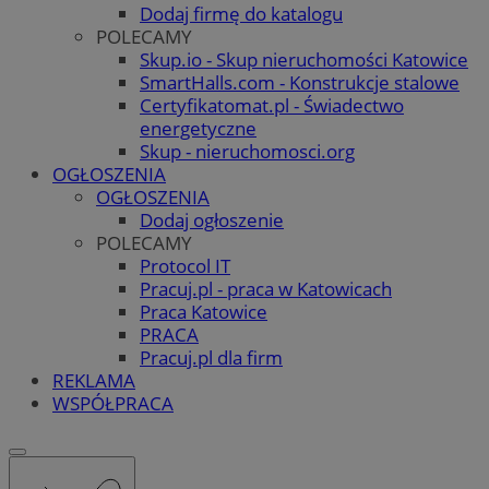
Dodaj firmę do katalogu
POLECAMY
Skup.io - Skup nieruchomości Katowice
SmartHalls.com - Konstrukcje stalowe
Certyfikatomat.pl - Świadectwo
energetyczne
Skup - nieruchomosci.org
OGŁOSZENIA
OGŁOSZENIA
Dodaj ogłoszenie
POLECAMY
Protocol IT
Pracuj.pl - praca w Katowicach
Praca Katowice
PRACA
Pracuj.pl dla firm
REKLAMA
WSPÓŁPRACA