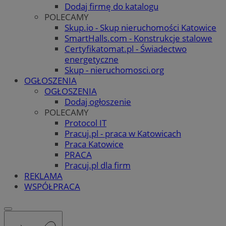
Dodaj firmę do katalogu
POLECAMY
Skup.io - Skup nieruchomości Katowice
SmartHalls.com - Konstrukcje stalowe
Certyfikatomat.pl - Świadectwo
energetyczne
Skup - nieruchomosci.org
OGŁOSZENIA
OGŁOSZENIA
Dodaj ogłoszenie
POLECAMY
Protocol IT
Pracuj.pl - praca w Katowicach
Praca Katowice
PRACA
Pracuj.pl dla firm
REKLAMA
WSPÓŁPRACA