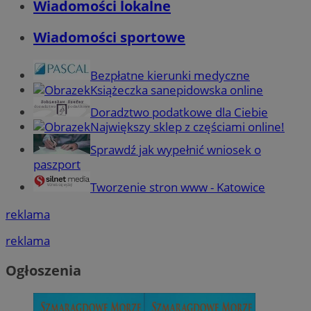
Wiadomości lokalne
Wiadomości sportowe
Bezpłatne kierunki medyczne
Książeczka sanepidowska online
Doradztwo podatkowe dla Ciebie
Największy sklep z częściami online!
Sprawdź jak wypełnić wniosek o
paszport
Tworzenie stron www - Katowice
reklama
reklama
Ogłoszenia