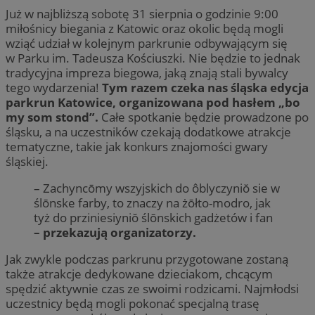
Już w najbliższą sobotę 31 sierpnia o godzinie 9:00
miłośnicy biegania z Katowic oraz okolic będą mogli
wziąć udział w kolejnym parkrunie odbywającym się
w Parku im. Tadeusza Kościuszki. Nie będzie to jednak
tradycyjna impreza biegowa, jaką znają stali bywalcy
tego wydarzenia!
Tym razem czeka nas śląska edycja
parkrun Katowice, organizowana pod hasłem „bo
my som stond”.
Całe spotkanie będzie prowadzone po
śląsku, a na uczestników czekają dodatkowe atrakcje
tematyczne, takie jak konkurs znajomości gwary
śląskiej.
– Zachyncōmy wszyjskich do ôblyczyniŏ sie w
ślōnske farby, to znaczy na żōłto-modro, jak
tyż do prziniesiyniŏ ślōnskich gadżetów i fan
– przekazują organizatorzy.
Jak zwykle podczas parkrunu przygotowane zostaną
także atrakcje dedykowane dzieciakom, chcącym
spędzić aktywnie czas ze swoimi rodzicami. Najmłodsi
uczestnicy będą mogli pokonać specjalną trasę