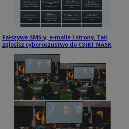
Fałszywe SMS-y, e-maile i strony. Tak
zgłosisz cyberoszustwo do CSIRT NASK