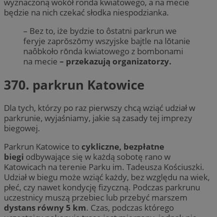
wyznaczoną wokół ronda kwiatowego, a na mecie
będzie na nich czekać słodka niespodzianka.
– Bez to, iże bydzie to ôstatni parkrun we
feryje zaprŏszōmy wszyjske bajtle na lŏtanie
naôbkoło rōnda kwiatowego z bombonami
na mecie
– przekazują organizatorzy.
370. parkrun Katowice
Dla tych, którzy po raz pierwszy chcą wziąć udział w
parkrunie, wyjaśniamy, jakie są zasady tej imprezy
biegowej.
Parkrun Katowice to
cykliczne, bezpłatne
biegi
odbywające się w każdą sobotę rano w
Katowicach na terenie Parku im. Tadeusza Kościuszki.
Udział w biegu może wziąć każdy, bez względu na wiek,
płeć, czy nawet kondycję fizyczną. Podczas parkrunu
uczestnicy muszą przebiec lub przebyć marszem
dystans równy 5 km
. Czas, podczas którego