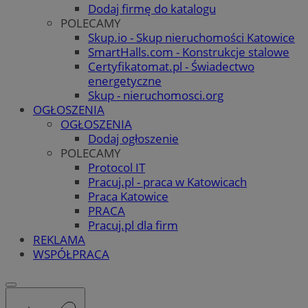
Dodaj firmę do katalogu
POLECAMY
Skup.io - Skup nieruchomości Katowice
SmartHalls.com - Konstrukcje stalowe
Certyfikatomat.pl - Świadectwo
energetyczne
Skup - nieruchomosci.org
OGŁOSZENIA
OGŁOSZENIA
Dodaj ogłoszenie
POLECAMY
Protocol IT
Pracuj.pl - praca w Katowicach
Praca Katowice
PRACA
Pracuj.pl dla firm
REKLAMA
WSPÓŁPRACA