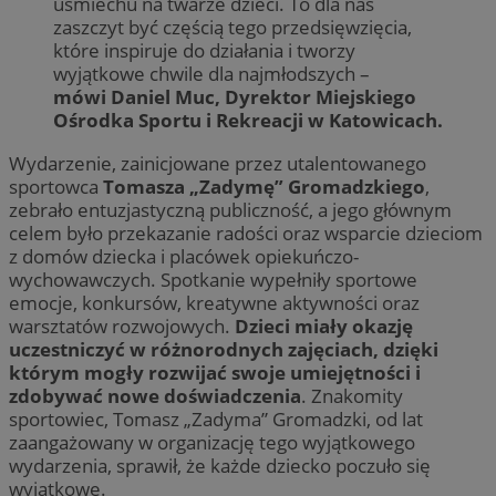
uśmiechu na twarze dzieci. To dla nas
zaszczyt być częścią tego przedsięwzięcia,
które inspiruje do działania i tworzy
wyjątkowe chwile dla najmłodszych –
mówi Daniel Muc, Dyrektor Miejskiego
Ośrodka Sportu i Rekreacji w Katowicach.
Wydarzenie, zainicjowane przez utalentowanego
sportowca
Tomasza „Zadymę” Gromadzkiego
,
zebrało entuzjastyczną publiczność, a jego głównym
celem było przekazanie radości oraz wsparcie dzieciom
z domów dziecka i placówek opiekuńczo-
wychowawczych. Spotkanie wypełniły sportowe
emocje, konkursów, kreatywne aktywności oraz
warsztatów rozwojowych.
Dzieci miały okazję
uczestniczyć w różnorodnych zajęciach, dzięki
którym mogły rozwijać swoje umiejętności i
zdobywać nowe doświadczenia
. Znakomity
sportowiec, Tomasz „Zadyma” Gromadzki, od lat
zaangażowany w organizację tego wyjątkowego
wydarzenia, sprawił, że każde dziecko poczuło się
wyjątkowe.