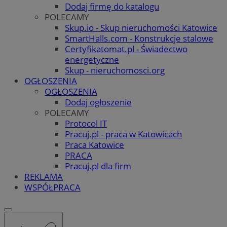
Dodaj firmę do katalogu
POLECAMY
Skup.io - Skup nieruchomości Katowice
SmartHalls.com - Konstrukcje stalowe
Certyfikatomat.pl - Świadectwo
energetyczne
Skup - nieruchomosci.org
OGŁOSZENIA
OGŁOSZENIA
Dodaj ogłoszenie
POLECAMY
Protocol IT
Pracuj.pl - praca w Katowicach
Praca Katowice
PRACA
Pracuj.pl dla firm
REKLAMA
WSPÓŁPRACA