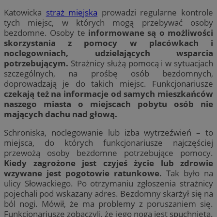
Katowicka
straż miejska
prowadzi regularne kontrole
tych miejsc, w których mogą przebywać osoby
bezdomne. Osoby te
informowane są o możliwości
skorzystania z pomocy w placówkach i
noclegowniach, udzielających wsparcia
potrzebującym.
Strażnicy służą pomocą i w sytuacjach
szczególnych, na prośbę osób bezdomnych,
doprowadzają je do takich miejsc. Funkcjonariusze
czekają też na informacje od samych mieszkańców
naszego miasta o miejscach pobytu osób nie
mających dachu nad głową.
Schroniska, noclegowanie lub izba wytrzeźwień – to
miejsca, do których funkcjonariusze najczęściej
przewożą osoby bezdomne potrzebujące pomocy.
Kiedy zagrożone jest czyjeś życie lub zdrowie
wzywane jest pogotowie ratunkowe.
Tak było na
ulicy Słowackiego. Po otrzymaniu zgłoszenia strażnicy
pojechali pod wskazany adres. Bezdomny skarżył się na
ból nogi. Mówił, że ma problemy z poruszaniem się.
Funkcjonariusze zobaczyli, że jego noga jest spuchnięta.