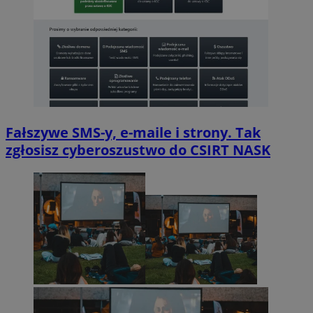
Fałszywe SMS-y, e-maile i strony. Tak
zgłosisz cyberoszustwo do CSIRT NASK