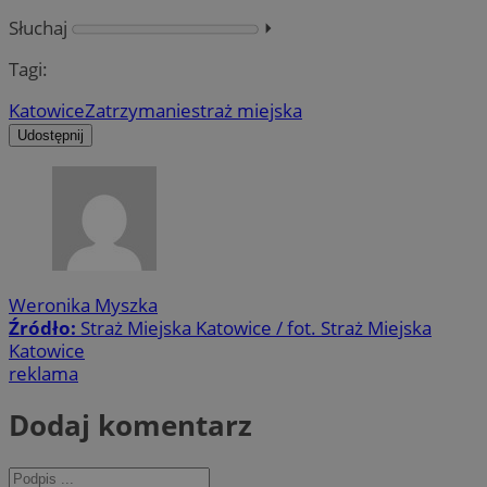
Słuchaj
⏵︎
Tagi:
Katowice
Zatrzymanie
straż miejska
Udostępnij
Weronika Myszka
Źródło:
Straż Miejska Katowice / fot. Straż Miejska
Katowice
reklama
Dodaj komentarz