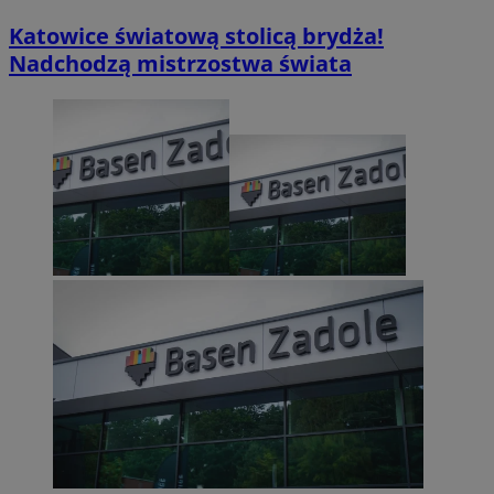
Katowice światową stolicą brydża!
Nadchodzą mistrzostwa świata