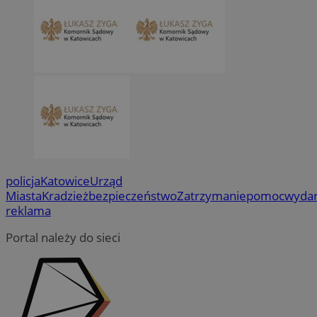
policja
Katowice
Urząd
Miasta
Kradzież
bezpieczeństwo
Zatrzymanie
pomoc
wydar
reklama
Portal należy do sieci