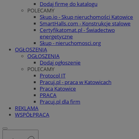
Dodaj firmę do katalogu
POLECAMY
Skup.io - Skup nieruchomości Katowice
SmartHalls.com - Konstrukcje stalowe
Certyfikatomat.pl - Świadectwo
energetyczne
Skup - nieruchomosci.org
OGŁOSZENIA
OGŁOSZENIA
Dodaj ogłoszenie
POLECAMY
Protocol IT
Pracuj.pl - praca w Katowicach
Praca Katowice
PRACA
Pracuj.pl dla firm
REKLAMA
WSPÓŁPRACA