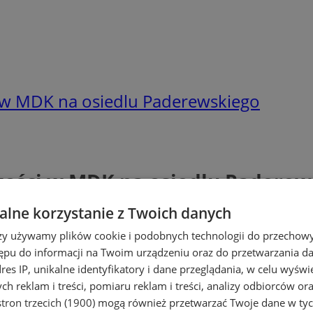
ci w MDK na osiedlu Paderewskiego
rczości w MDK na osiedlu Padere
lne korzystanie z Twoich danych
rzy używamy plików cookie i podobnych technologii do przechow
ępu do informacji na Twoim urządzeniu oraz do przetwarzania 
dres IP, unikalne identyfikatory i dane przeglądania, w celu wyświ
h reklam i treści, pomiaru reklam i treści, analizy odbiorców or
tron trzecich (1900)
mogą również przetwarzać Twoje dane w tych