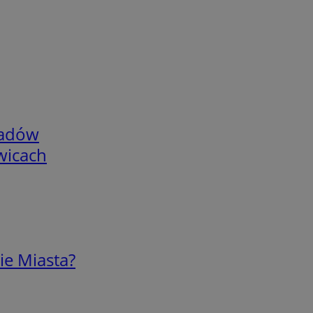
adów
wicach
ie Miasta?