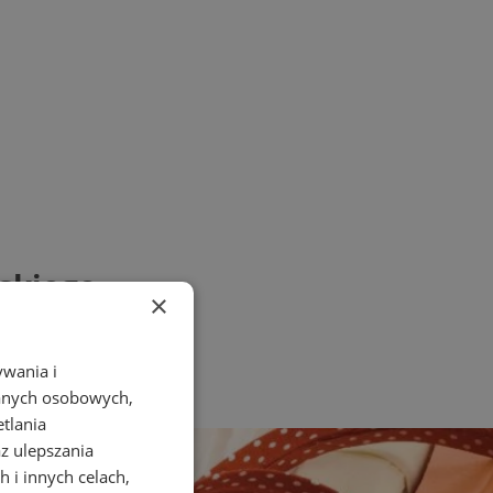
wskiego
×
ywania i
danych osobowych,
etlania
az ulepszania
 i innych celach,