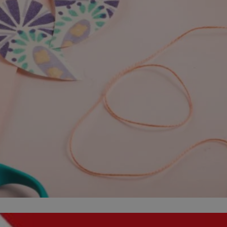
fikator sesji.
fikator sesji.
fikator sesji.
nia ludzi i botów.
rnetowej, ponieważ
ortów na temat
wej.
rmacje o zgodzie
ach dotyczących
 witryny. Rejestruje
ności i ustawień
anie w kolejnych
k nie musi ponownie
 co zwiększa wygodę
 danych.
nia ludzi i botów.
rnetowej, ponieważ
ortów na temat
wej.
z usługę Cookie-
ferencji
pliki cookie. Jest
ookie-Script.com