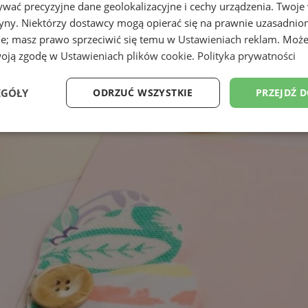
wać precyzyjne dane geolokalizacyjne i cechy urządzenia. Twoje
tryny. Niektórzy dostawcy mogą opierać się na prawnie uzasadnio
ie; masz prawo sprzeciwić się temu w
Ustawieniach reklam
. Może
woją zgodę w
Ustawieniach plików cookie
.
Polityka prywatności
EGÓŁY
ODRZUĆ WSZYSTKIE
PRZEJDŹ 
Wydajność
Targetowanie
Funkcjonalność
Ni
ezbędne
Wydajność
Targetowanie
Funkcjonalność
Niesklasyfikow
ie umożliwiają korzystanie z podstawowych funkcji strony internetowej, takich jak log
Bez niezbędnych plików cookie nie można prawidłowo korzystać ze strony internetowe
Provider
/
Okres
Opis
Domena
przechowywania