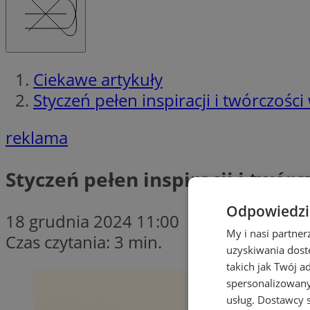
Ciekawe artykuły
Styczeń pełen inspiracji i twórczoś
reklama
Styczeń pełen inspiracji i twó
Odpowiedzia
18 grudnia 2024 11:00
My i nasi partne
Czas czytania: 3 min.
uzyskiwania dost
takich jak Twój a
spersonalizowanyc
usług.
Dostawcy s