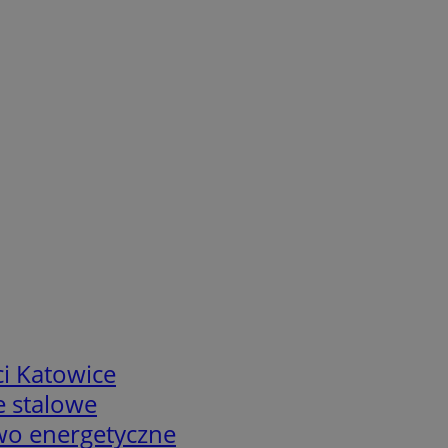
i Katowice
e stalowe
two energetyczne