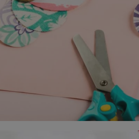
mojekatowice.pl
1 rok
Ten plik cookie przechowuje identy
mojekatowice.pl
1 rok
Ten plik cookie przechowuje identy
mojekatowice.pl
1 rok
Ten plik cookie przechowuje identy
29 minut 56
Ten plik cookie służy do rozróżnia
Cloudflare Inc.
sekund
Jest to korzystne dla strony inte
.temu.com
umożliwia tworzenie ważnych rap
korzystania z jej witryny interneto
METADATA
5 miesięcy 4
Ten plik cookie przechowuje info
YouTube
tygodnie
użytkownika oraz jego preferencj
.youtube.com
prywatności podczas korzystania z
wybory dotyczące polityki prywat
zgody, zapewniając ich przestrzeg
wizytach. Dzięki temu użytkowni
konfigurować swoich preferencji,
i zgodność z regulacjami ochrony
29 minut 53
Ten plik cookie służy do rozróżnia
Cloudflare Inc.
Google Privacy Policy
sekundy
Jest to korzystne dla strony inte
.twitter.com
umożliwia tworzenie ważnych rap
korzystania z jej witryny interneto
nt
4 tygodnie 2 dni
Ten plik cookie jest używany prze
CookieScript
Script.com do zapamiętywania pre
mojekatowice.pl
dotyczących zgody użytkownika na 
to konieczne, aby baner cookie C
działał poprawnie.