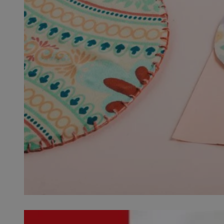
SessID
QeSessID
MvSessID
__cf_bm
VISITOR_PRIVACY_
__cf_bm
CookieScriptConse