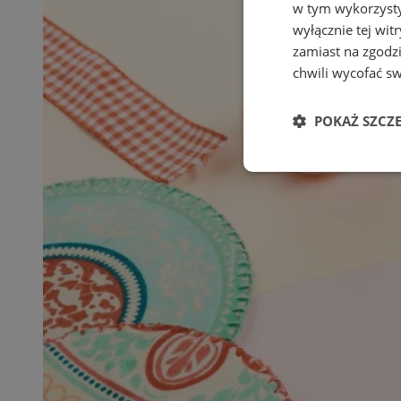
w tym wykorzysty
wyłącznie tej wi
zamiast na zgodz
chwili wycofać s
POKAŻ SZCZ
Niezbędne
Ni
Niezbędne pliki cook
zarządzanie kontem. 
Nazwa