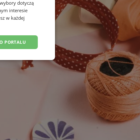
 wybory dotyczą
nym interesie
sz w każdej
DO PORTALU
esklasyfikowane
ane
owanie użytkownika i
j.