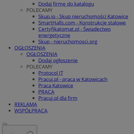
Dodaj firmę do katalogu
POLECAMY
Skup.io - Skup nieruchomości Katowice
SmartHalls.com - Konstrukcje stalowe
Certyfikatomat.pl - Świadectwo
energetyczne
Skup - nieruchomosci.org
OGŁOSZENIA
OGŁOSZENIA
Dodaj ogłoszenie
POLECAMY
Protocol IT
Pracuj.pl - praca w Katowicach
Praca Katowice
PRACA
Pracuj.pl dla firm
REKLAMA
WSPÓŁPRACA