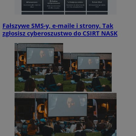
Fałszywe SMS-y, e-maile i strony. Tak
zgłosisz cyberoszustwo do CSIRT NASK