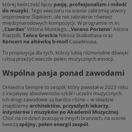
której twórczość łączy
pasję, profesjonalizm i miłość
do muzyki
. Tego wieczoru na scenie zabrzmią utwory
inspirowane Śląskiem, ale nie zabraknie również
międzynarodowych kompozycji. W programie m.in.
„
Csardas
” Vittoria Montiego, „
Verano Porteno
” Astora
Piazzolli,
Tańce Greckie
Nikosa Skalkottasa oraz
Koncert na altówkę b-moll
Casadesusa.
To propozycja dla tych, którzy lubią różnorodne dźwięki
i chcą przeżyć wieczór pełen muzycznych emocji.
Wspólna pasja ponad zawodami
Orkiestra Sempre to zespół, który powstał w 2023 roku
z inicjatywy absolwentów szkół i uczelni muzycznych.
Ich drogi zawodowe są bardzo różne – w składzie
znajdziemy
architektów, przyszłych lekarzy,
inżynierów i muzyków po Akademii Muzycznej
.
Choć na co dzień pracują w innych branżach, na scenie
tworzą
spójny, pełen energii zespół
.