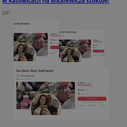
w Katowicach na Mickiewicza szokuje!
291