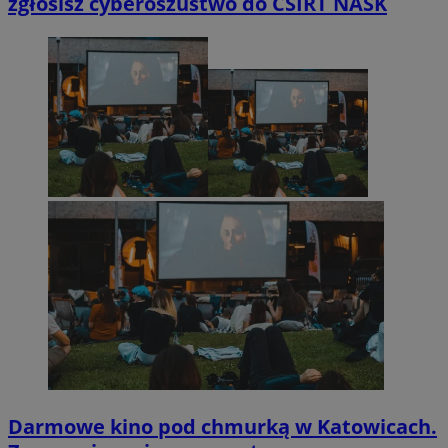
zgłosisz cyberoszustwo do CSIRT NASK
Darmowe kino pod chmurką w Katowicach.