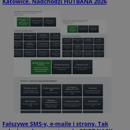
Katowice. Nadchodzi HUTBANA 2026
Fałszywe SMS-y, e-maile i strony. Tak