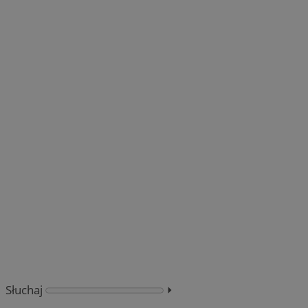
Słuchaj
⏵︎