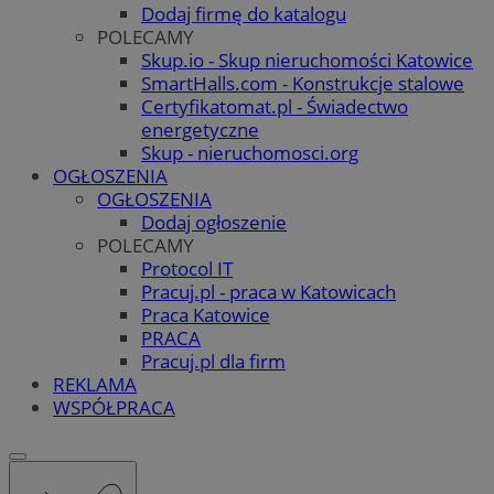
Dodaj firmę do katalogu
POLECAMY
Skup.io - Skup nieruchomości Katowice
SmartHalls.com - Konstrukcje stalowe
Certyfikatomat.pl - Świadectwo
energetyczne
Skup - nieruchomosci.org
OGŁOSZENIA
OGŁOSZENIA
Dodaj ogłoszenie
POLECAMY
Protocol IT
Pracuj.pl - praca w Katowicach
Praca Katowice
PRACA
Pracuj.pl dla firm
REKLAMA
WSPÓŁPRACA