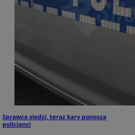
Sprawca siedzi, teraz kary ponoszą
policjanci