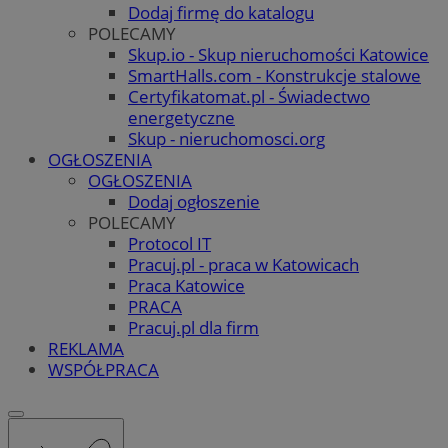
Dodaj firmę do katalogu
POLECAMY
Skup.io - Skup nieruchomości Katowice
SmartHalls.com - Konstrukcje stalowe
Certyfikatomat.pl - Świadectwo
energetyczne
Skup - nieruchomosci.org
OGŁOSZENIA
OGŁOSZENIA
Dodaj ogłoszenie
POLECAMY
Protocol IT
Pracuj.pl - praca w Katowicach
Praca Katowice
PRACA
Pracuj.pl dla firm
REKLAMA
WSPÓŁPRACA