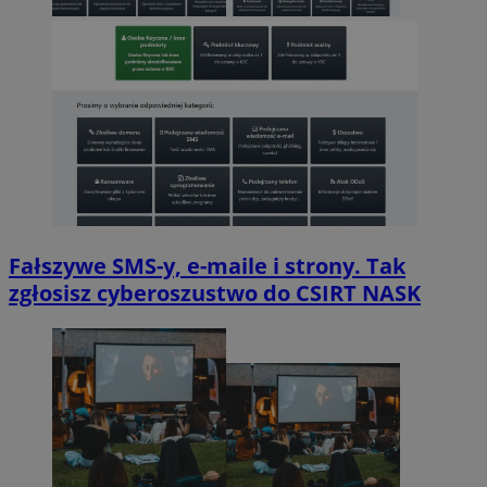
Fałszywe SMS-y, e-maile i strony. Tak
zgłosisz cyberoszustwo do CSIRT NASK