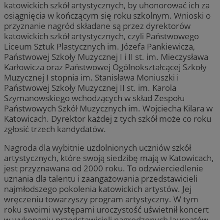
katowickich szkół artystycznych, by uhonorować ich za
osiągnięcia w kończącym się roku szkolnym. Wnioski o
przyznanie nagród składane są przez dyrektorów
katowickich szkół artystycznych, czyli Państwowego
Liceum Sztuk Plastycznych im. Józefa Pankiewicza,
Państwowej Szkoły Muzycznej I i II st. im. Mieczysława
Karłowicza oraz Państwowej Ogólnokształcącej Szkoły
Muzycznej I stopnia im. Stanisława Moniuszki i
Państwowej Szkoły Muzycznej II st. im. Karola
Szymanowskiego wchodzących w skład Zespołu
Państwowych Szkół Muzycznych im. Wojciecha Kilara w
Katowicach. Dyrektor każdej z tych szkół może co roku
zgłosić trzech kandydatów.
Nagroda dla wybitnie uzdolnionych uczniów szkół
artystycznych, które swoją siedzibę mają w Katowicach,
jest przyznawana od 2000 roku. To odzwierciedlenie
uznania dla talentu i zaangażowania przedstawicieli
najmłodszego pokolenia katowickich artystów. Jej
wręczeniu towarzyszy program artystyczny. W tym
roku swoimi występami uroczystość uświetnił koncert
w wykonaniu przedstawicieli nagrodzonych laureatów,