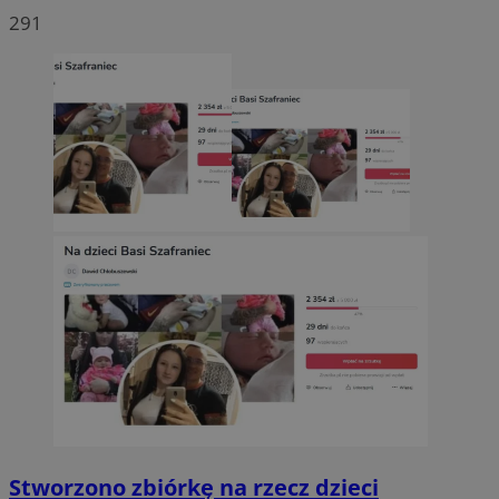
291
Stworzono zbiórkę na rzecz dzieci