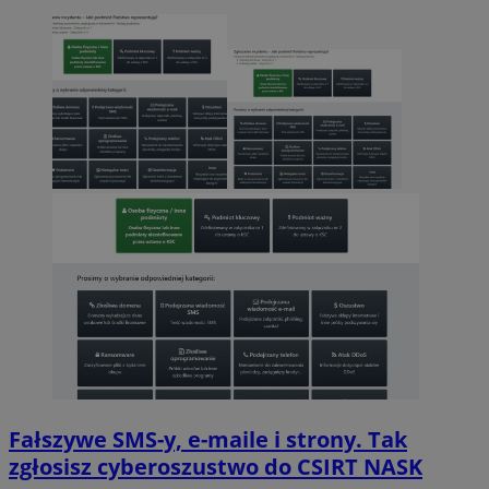
Fałszywe SMS-y, e-maile i strony. Tak
zgłosisz cyberoszustwo do CSIRT NASK