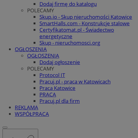
Dodaj firmę do katalogu
POLECAMY
Skup.io - Skup nieruchomości Katowice
SmartHalls.com - Konstrukcje stalowe
Certyfikatomat.pl - Świadectwo
energetyczne
Skup - nieruchomosci.org
OGŁOSZENIA
OGŁOSZENIA
Dodaj ogłoszenie
POLECAMY
Protocol IT
Pracuj.pl - praca w Katowicach
Praca Katowice
PRACA
Pracuj.pl dla firm
REKLAMA
WSPÓŁPRACA