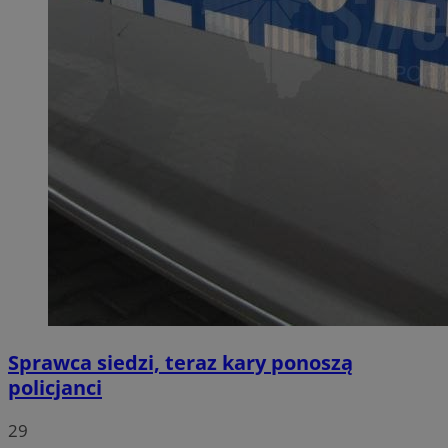
Sprawca siedzi, teraz kary ponoszą
policjanci
29