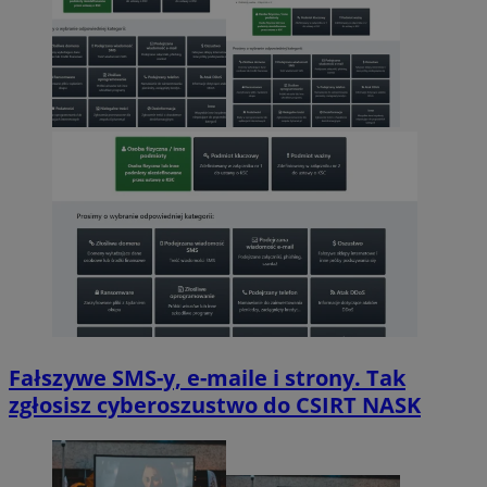
Fałszywe SMS-y, e-maile i strony. Tak
zgłosisz cyberoszustwo do CSIRT NASK