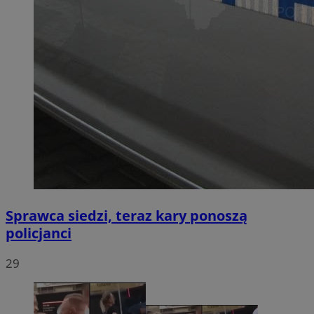
Sprawca siedzi, teraz kary ponoszą
policjanci
29