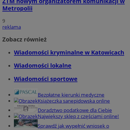
ZTM nowym organizatorem komunikacji w
Metropolii
9
reklama
Zobacz również
Wiadomości kryminalne w Katowicach
Wiadomości lokalne
Wiadomości sportowe
Bezpłatne kierunki medyczne
Książeczka sanepidowska online
Doradztwo podatkowe dla Ciebie
Największy sklep z częściami online!
Sprawdź jak wypełnić wniosek o