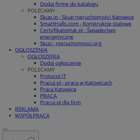
Dodaj firmę do katalogu
POLECAMY
Skup.io - Skup nieruchomości Katowice
SmartHalls.com - Konstrukcje stalowe
Certyfikatomat.pl - Świadectwo
energetyczne
Skup - nieruchomosci.org
OGŁOSZENIA
OGŁOSZENIA
Dodaj ogłoszenie
POLECAMY
Protocol IT
Pracuj.pl - praca w Katowicach
Praca Katowice
PRACA
Pracuj.pl dla firm
REKLAMA
WSPÓŁPRACA