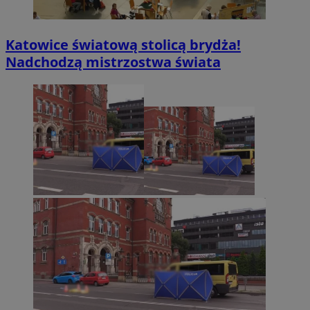
Katowice światową stolicą brydża!
Nadchodzą mistrzostwa świata