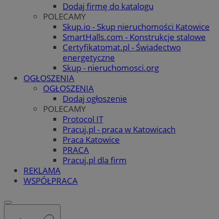
Dodaj firmę do katalogu
POLECAMY
Skup.io - Skup nieruchomości Katowice
SmartHalls.com - Konstrukcje stalowe
Certyfikatomat.pl - Świadectwo
energetyczne
Skup - nieruchomosci.org
OGŁOSZENIA
OGŁOSZENIA
Dodaj ogłoszenie
POLECAMY
Protocol IT
Pracuj.pl - praca w Katowicach
Praca Katowice
PRACA
Pracuj.pl dla firm
REKLAMA
WSPÓŁPRACA