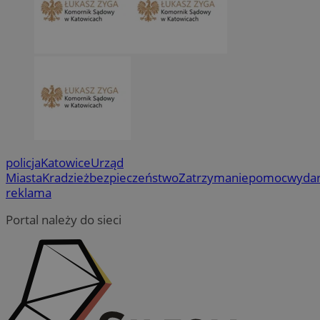
policja
Katowice
Urząd
Miasta
Kradzież
bezpieczeństwo
Zatrzymanie
pomoc
wydar
reklama
Portal należy do sieci