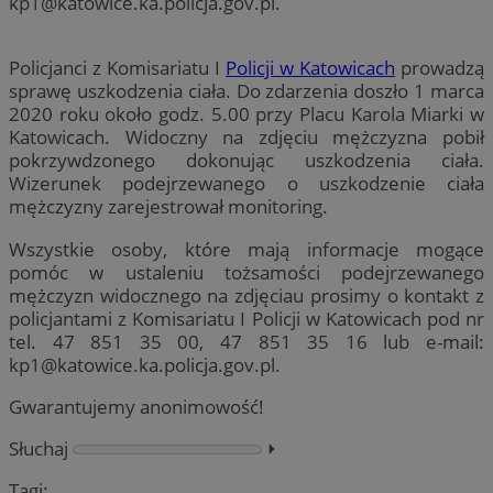
kp1@katowice.ka.policja.gov.pl
.
Policjanci z Komisariatu I
Policji w Katowicach
prowadzą
sprawę uszkodzenia ciała. Do zdarzenia doszło 1 marca
2020 roku około godz. 5.00 przy Placu Karola Miarki w
Katowicach. Widoczny na zdjęciu mężczyzna pobił
pokrzywdzonego dokonując uszkodzenia ciała.
Wizerunek podejrzewanego o uszkodzenie ciała
mężczyzny zarejestrował monitoring.
Wszystkie osoby, które mają informacje mogące
pomóc w ustaleniu tożsamości podejrzewanego
mężczyzn widocznego na zdjęciau prosimy o kontakt z
policjantami z Komisariatu I Policji w Katowicach pod nr
tel. 47 851 35 00, 47 851 35 16 lub e-mail:
kp1@katowice.ka.policja.gov.pl
.
Gwarantujemy anonimowość!
Słuchaj
⏵︎
Tagi: