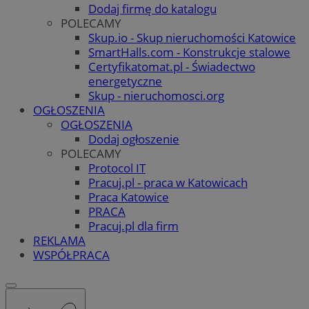
Dodaj firmę do katalogu
POLECAMY
Skup.io - Skup nieruchomości Katowice
SmartHalls.com - Konstrukcje stalowe
Certyfikatomat.pl - Świadectwo
energetyczne
Skup - nieruchomosci.org
OGŁOSZENIA
OGŁOSZENIA
Dodaj ogłoszenie
POLECAMY
Protocol IT
Pracuj.pl - praca w Katowicach
Praca Katowice
PRACA
Pracuj.pl dla firm
REKLAMA
WSPÓŁPRACA