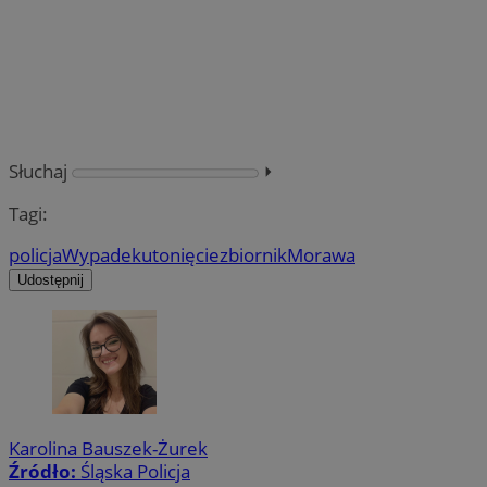
Słuchaj
⏵︎
Tagi:
policja
Wypadek
utonięcie
zbiornik
Morawa
Udostępnij
Karolina Bauszek-Żurek
Źródło:
Śląska Policja