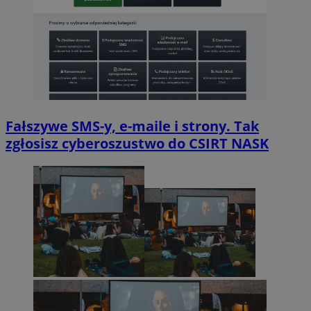
Fałszywe SMS-y, e-maile i strony. Tak
zgłosisz cyberoszustwo do CSIRT NASK