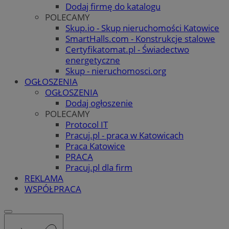
Dodaj firmę do katalogu
POLECAMY
Skup.io - Skup nieruchomości Katowice
SmartHalls.com - Konstrukcje stalowe
Certyfikatomat.pl - Świadectwo
energetyczne
Skup - nieruchomosci.org
OGŁOSZENIA
OGŁOSZENIA
Dodaj ogłoszenie
POLECAMY
Protocol IT
Pracuj.pl - praca w Katowicach
Praca Katowice
PRACA
Pracuj.pl dla firm
REKLAMA
WSPÓŁPRACA