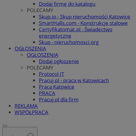
Dodaj firmę do katalogu
POLECAMY
Skup.io - Skup nieruchomości Katowice
SmartHalls.com - Konstrukcje stalowe
Certyfikatomat.pl - Świadectwo
energetyczne
Skup - nieruchomosci.org
OGŁOSZENIA
OGŁOSZENIA
Dodaj ogłoszenie
POLECAMY
Protocol IT
Pracuj.pl - praca w Katowicach
Praca Katowice
PRACA
Pracuj.pl dla firm
REKLAMA
WSPÓŁPRACA