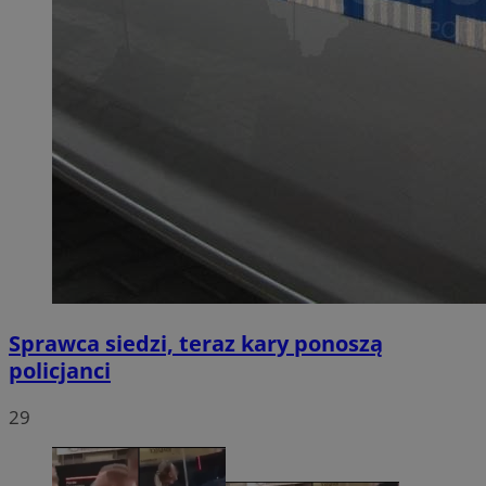
Sprawca siedzi, teraz kary ponoszą
policjanci
29