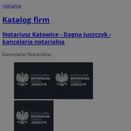
reklama
Katalog firm
Notariusz Katowice - Dagna Juszczyk -
kancelaria notarialna
Kancelarie Notarialne