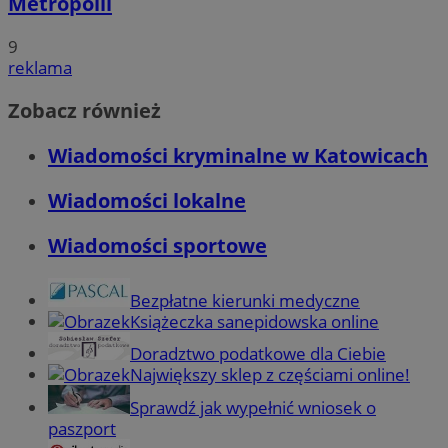
Metropolii
9
reklama
Zobacz również
Wiadomości kryminalne w Katowicach
Wiadomości lokalne
Wiadomości sportowe
Bezpłatne kierunki medyczne
Książeczka sanepidowska online
Doradztwo podatkowe dla Ciebie
Największy sklep z częściami online!
Sprawdź jak wypełnić wniosek o
paszport