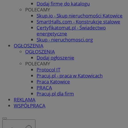
Dodaj firmę do katalogu
POLECAMY
Skup.io - Skup nieruchomości Katowice
SmartHalls.com - Konstrukcje stalowe
Certyfikatomat.pl - Świadectwo
energetyczne
Skup - nieruchomosci.org
OGŁOSZENIA
OGŁOSZENIA
Dodaj ogłoszenie
POLECAMY
Protocol IT
Pracuj.pl - praca w Katowicach
Praca Katowice
PRACA
Pracuj.pl dla firm
REKLAMA
WSPÓŁPRACA