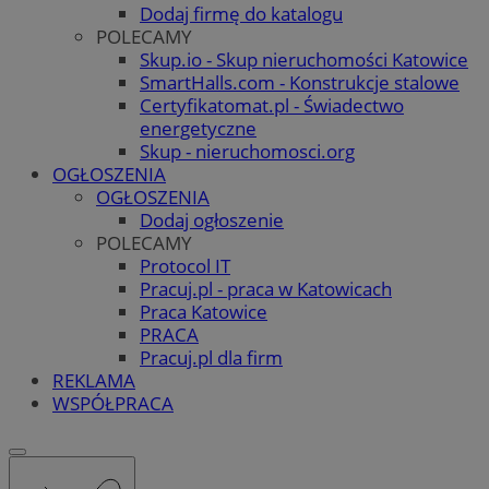
Dodaj firmę do katalogu
POLECAMY
Skup.io - Skup nieruchomości Katowice
SmartHalls.com - Konstrukcje stalowe
Certyfikatomat.pl - Świadectwo
energetyczne
Skup - nieruchomosci.org
OGŁOSZENIA
OGŁOSZENIA
Dodaj ogłoszenie
POLECAMY
Protocol IT
Pracuj.pl - praca w Katowicach
Praca Katowice
PRACA
Pracuj.pl dla firm
REKLAMA
WSPÓŁPRACA