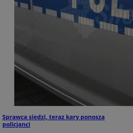
Sprawca siedzi, teraz kary ponoszą
policjanci