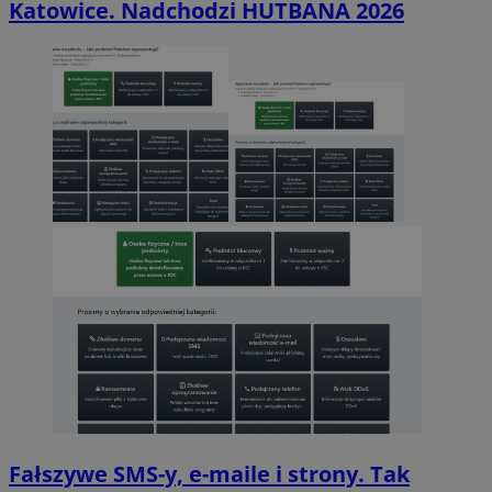
Katowice. Nadchodzi HUTBANA 2026
Fałszywe SMS-y, e-maile i strony. Tak