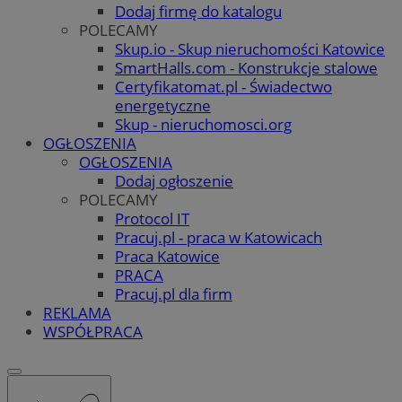
Dodaj firmę do katalogu
POLECAMY
Skup.io - Skup nieruchomości Katowice
SmartHalls.com - Konstrukcje stalowe
Certyfikatomat.pl - Świadectwo
energetyczne
Skup - nieruchomosci.org
OGŁOSZENIA
OGŁOSZENIA
Dodaj ogłoszenie
POLECAMY
Protocol IT
Pracuj.pl - praca w Katowicach
Praca Katowice
PRACA
Pracuj.pl dla firm
REKLAMA
WSPÓŁPRACA