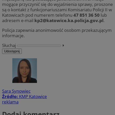
mogące przyczynić się do wyjaśnienia sprawy, proszone
są o kontakt z funkcjonariuszami Komisariatu Policji II w
Katowicach pod numerem telefonu
47 851 36 50
lub
adresem e-mail
kp2@katowice.ka.policja.gov.pl
.
Policja zapewnia anonimowość osobom przekazującym
informacje.
Słuchaj
⏵︎
Udostępnij
Sara Synowiec
Źródło:
KMP Katowice
reklama
Dodaj komentarz