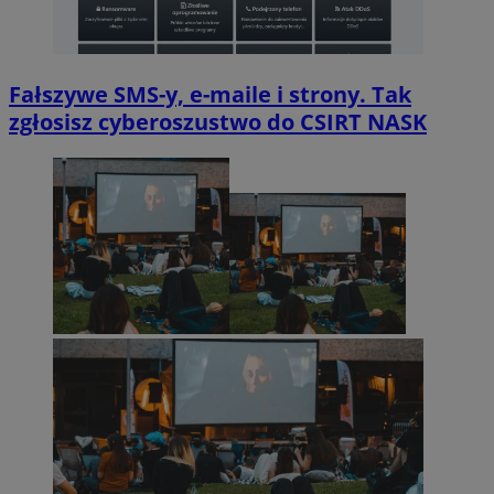
Fałszywe SMS-y, e-maile i strony. Tak
zgłosisz cyberoszustwo do CSIRT NASK