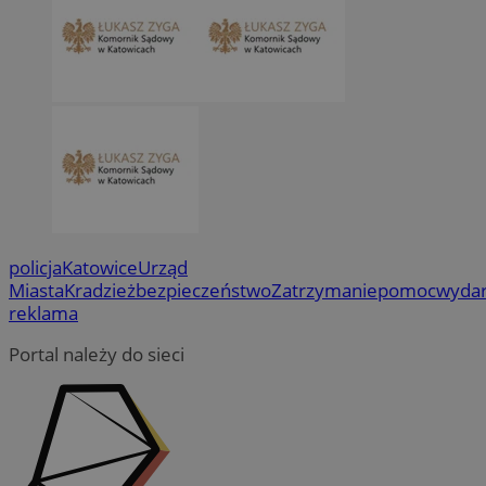
policja
Katowice
Urząd
Miasta
Kradzież
bezpieczeństwo
Zatrzymanie
pomoc
wydar
reklama
Portal należy do sieci