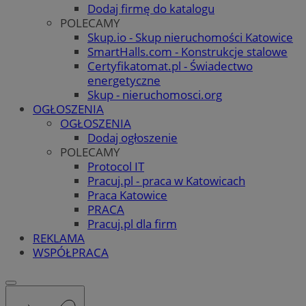
Dodaj firmę do katalogu
POLECAMY
Skup.io - Skup nieruchomości Katowice
SmartHalls.com - Konstrukcje stalowe
Certyfikatomat.pl - Świadectwo
energetyczne
Skup - nieruchomosci.org
OGŁOSZENIA
OGŁOSZENIA
Dodaj ogłoszenie
POLECAMY
Protocol IT
Pracuj.pl - praca w Katowicach
Praca Katowice
PRACA
Pracuj.pl dla firm
REKLAMA
WSPÓŁPRACA