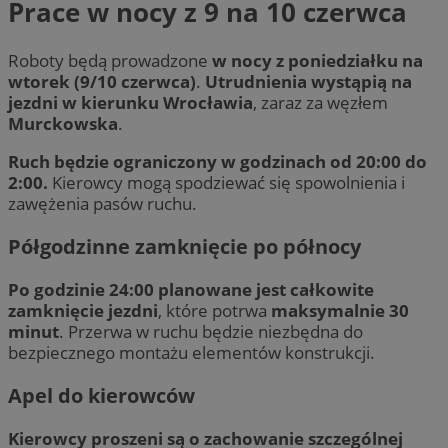
Prace w nocy z 9 na 10 czerwca
Roboty będą prowadzone
w nocy z poniedziałku na
wtorek (9/10 czerwca)
.
Utrudnienia wystąpią na
jezdni w kierunku Wrocławia
, zaraz za węzłem
Murckowska
.
Ruch będzie ograniczony w godzinach od 20:00 do
2:00.
Kierowcy mogą spodziewać się spowolnienia i
zawężenia pasów ruchu.
Półgodzinne zamknięcie po północy
Po godzinie 24:00 planowane jest całkowite
zamknięcie jezdni
, które potrwa
maksymalnie 30
minut
. Przerwa w ruchu będzie niezbędna do
bezpiecznego montażu elementów konstrukcji.
Apel do kierowców
Kierowcy proszeni są o zachowanie szczególnej