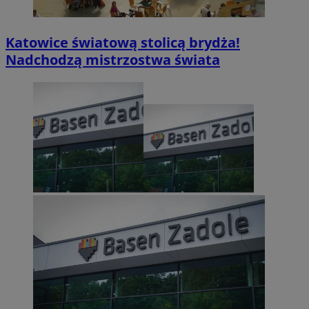
Katowice światową stolicą brydża!
Nadchodzą mistrzostwa świata