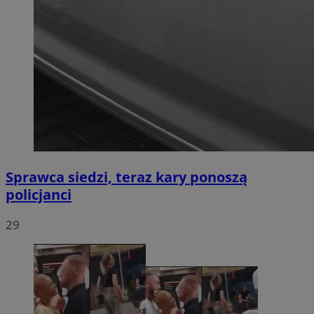
Sprawca siedzi, teraz kary ponoszą
policjanci
29