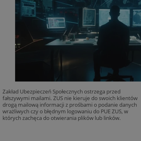
Zakład Ubezpieczeń Społecznych ostrzega przed
fałszywymi mailami. ZUS nie kieruje do swoich klientów
drogą mailową informacji z prośbami o podanie danych
wrażliwych czy o błędnym logowaniu do PUE ZUS, w
których zachęca do otwierania plików lub linków.