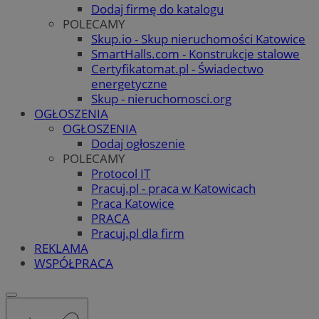
Dodaj firmę do katalogu
POLECAMY
Skup.io - Skup nieruchomości Katowice
SmartHalls.com - Konstrukcje stalowe
Certyfikatomat.pl - Świadectwo
energetyczne
Skup - nieruchomosci.org
OGŁOSZENIA
OGŁOSZENIA
Dodaj ogłoszenie
POLECAMY
Protocol IT
Pracuj.pl - praca w Katowicach
Praca Katowice
PRACA
Pracuj.pl dla firm
REKLAMA
WSPÓŁPRACA