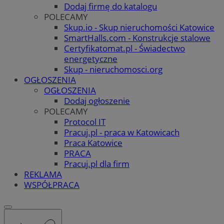
Dodaj firmę do katalogu
POLECAMY
Skup.io - Skup nieruchomości Katowice
SmartHalls.com - Konstrukcje stalowe
Certyfikatomat.pl - Świadectwo
energetyczne
Skup - nieruchomosci.org
OGŁOSZENIA
OGŁOSZENIA
Dodaj ogłoszenie
POLECAMY
Protocol IT
Pracuj.pl - praca w Katowicach
Praca Katowice
PRACA
Pracuj.pl dla firm
REKLAMA
WSPÓŁPRACA