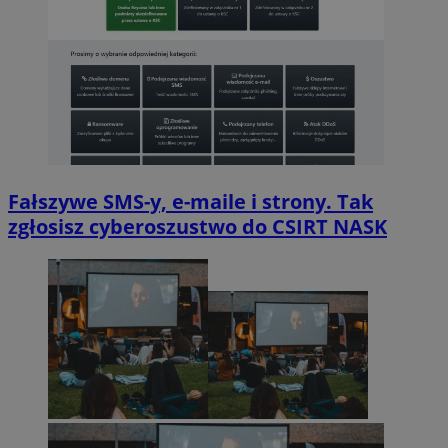
Fałszywe SMS-y, e-maile i strony. Tak
zgłosisz cyberoszustwo do CSIRT NASK