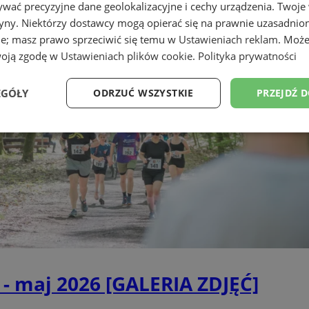
wać precyzyjne dane geolokalizacyjne i cechy urządzenia. Twoje
adami Kultury i portalem Silesion. W nas
tryny. Niektórzy dostawcy mogą opierać się na prawnie uzasadnio
ie; masz prawo sprzeciwić się temu w
Ustawieniach reklam
. Może
woją zgodę w
Ustawieniach plików cookie
.
Polityka prywatności
EGÓŁY
ODRZUĆ WSZYSTKIE
PRZEJDŹ 
Wydajność
Targetowanie
Funkcjonalność
Ni
ezbędne
Wydajność
Targetowanie
Funkcjonalność
Niesklasyfikow
ie umożliwiają korzystanie z podstawowych funkcji strony internetowej, takich jak log
Bez niezbędnych plików cookie nie można prawidłowo korzystać ze strony internetowe
- maj 2026 [GALERIA ZDJĘĆ]
Provider
/
Okres
Opis
Domena
przechowywania