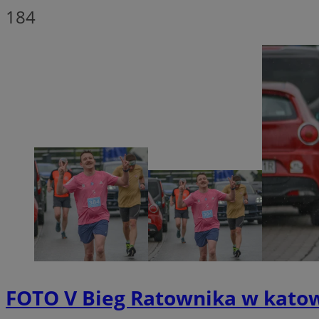
184
SessID
QeSessID
MvSessID
__cf_bm
VISITOR_PRIVACY_
__cf_bm
CookieScriptConse
FOTO
V Bieg Ratownika w katow