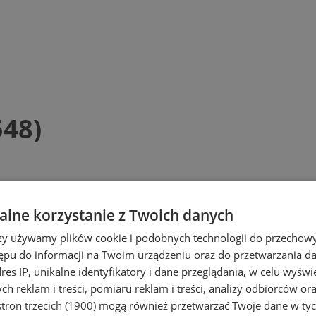
548)
lne korzystanie z Twoich danych
rzy używamy plików cookie i podobnych technologii do przechow
ępu do informacji na Twoim urządzeniu oraz do przetwarzania 
zeń sportowych, śledzi, analizuje oraz op
dres IP, unikalne identyfikatory i dane przeglądania, w celu wyświ
iem Zabrza, Chorzowa i Katowic.Pierwsze
h reklam i treści, pomiaru reklam i treści, analizy odbiorców or
ednej z najstarszych rozgłośni akademic
tron trzecich (1900)
mogą również przetwarzać Twoje dane w tych