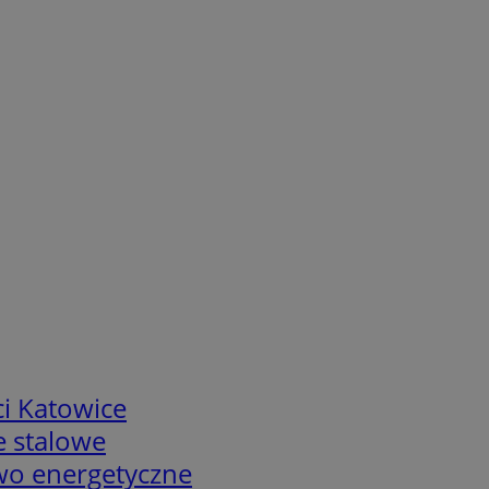
i Katowice
e stalowe
two energetyczne