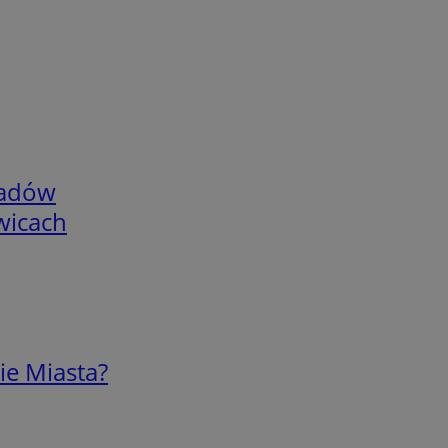
adów
wicach
ie Miasta?