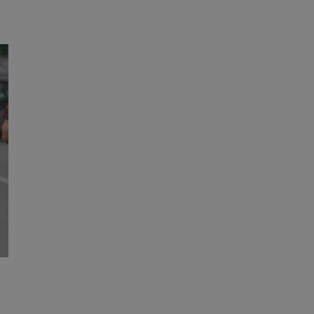
fikator sesji.
fikator sesji.
fikator sesji.
nia ludzi i botów.
rnetowej, ponieważ
ortów na temat
wej.
rmacje o zgodzie
ach dotyczących
 witryny. Rejestruje
ności i ustawień
anie w kolejnych
k nie musi ponownie
 co zwiększa wygodę
 danych.
nia ludzi i botów.
rnetowej, ponieważ
ortów na temat
wej.
z usługę Cookie-
ferencji
pliki cookie. Jest
ookie-Script.com