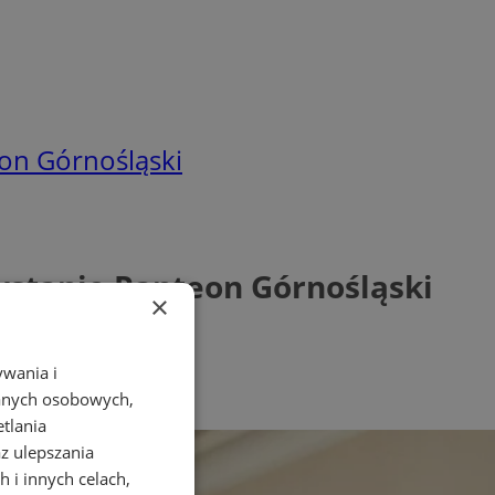
on Górnośląski
wstanie Panteon Górnośląski
×
ywania i
danych osobowych,
etlania
az ulepszania
 i innych celach,