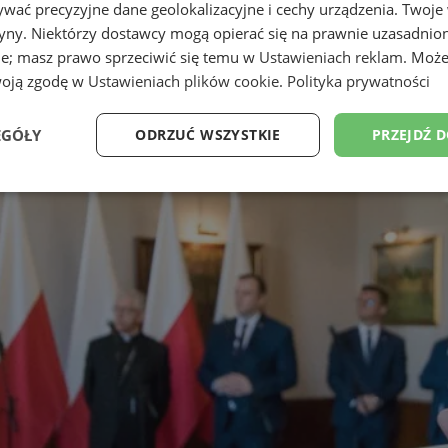
wać precyzyjne dane geolokalizacyjne i cechy urządzenia. Twoje
tryny. Niektórzy dostawcy mogą opierać się na prawnie uzasadnio
ie; masz prawo sprzeciwić się temu w
Ustawieniach reklam
. Może
woją zgodę w
Ustawieniach plików cookie
.
Polityka prywatności
EGÓŁY
ODRZUĆ WSZYSTKIE
PRZEJDŹ 
Wydajność
Targetowanie
Funkcjonalność
Ni
ezbędne
Wydajność
Targetowanie
Funkcjonalność
Niesklasyfikow
ie umożliwiają korzystanie z podstawowych funkcji strony internetowej, takich jak log
Bez niezbędnych plików cookie nie można prawidłowo korzystać ze strony internetowe
Provider
/
Okres
Opis
Domena
przechowywania