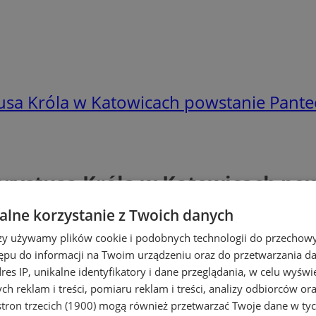
usa Króla w Katowicach powstanie Pante
rystusa Króla w Katowicach po
lne korzystanie z Twoich danych
rzy używamy plików cookie i podobnych technologii do przechow
ępu do informacji na Twoim urządzeniu oraz do przetwarzania 
dres IP, unikalne identyfikatory i dane przeglądania, w celu wyświ
h reklam i treści, pomiaru reklam i treści, analizy odbiorców or
tron trzecich (1900)
mogą również przetwarzać Twoje dane w tych