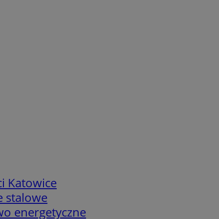
i Katowice
e stalowe
two energetyczne