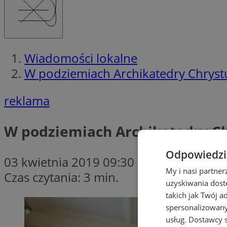
Wiadomości lokalne
W podziemiach Archikatedry Chryst
reklama
W podziemiach Archikatedry Ch
Odpowiedzia
03 kwietnia 2019 09:30
My i nasi partne
Czas czytania: 3 min.
uzyskiwania dost
takich jak Twój a
spersonalizowanyc
usług.
Dostawcy s