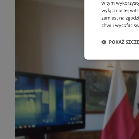
w tym wykorzysty
wyłącznie tej wi
zamiast na zgodz
chwili wycofać s
POKAŻ SZCZ
Niezbędne
Ni
Niezbędne pliki cook
zarządzanie kontem. 
Nazwa