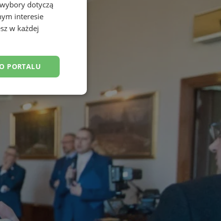
 wybory dotyczą
nym interesie
sz w każdej
DO PORTALU
esklasyfikowane
ane
owanie użytkownika i
j.