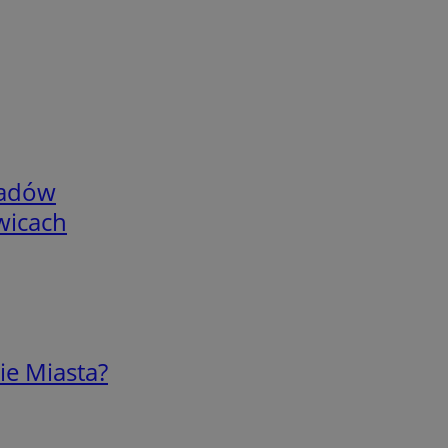
adów
wicach
ie Miasta?