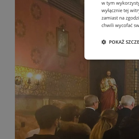
w tym wykorzysty
wyłącznie tej wi
zamiast na zgodz
chwili wycofać s
POKAŻ SZCZ
Niezbędne
Ni
Niezbędne pliki cook
zarządzanie kontem. 
Nazwa