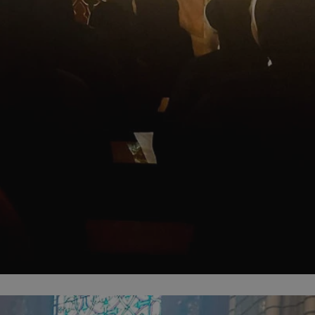
fikator sesji.
fikator sesji.
fikator sesji.
nia ludzi i botów.
rnetowej, ponieważ
ortów na temat
wej.
rmacje o zgodzie
ach dotyczących
 witryny. Rejestruje
ności i ustawień
anie w kolejnych
k nie musi ponownie
 co zwiększa wygodę
 danych.
nia ludzi i botów.
rnetowej, ponieważ
ortów na temat
wej.
z usługę Cookie-
ferencji
pliki cookie. Jest
ookie-Script.com