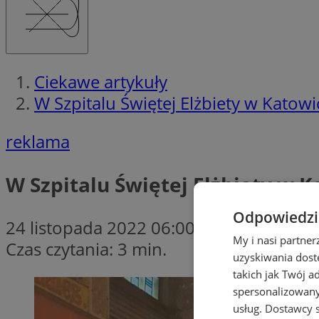
Ciekawe artykuły
W Szpitalu Świętej Elżbiety w Kato
reklama
W Szpitalu Świętej Elżbiety w
Odpowiedzia
24 listopada 2022 06:00
My i nasi partne
Czas czytania: 3 min.
uzyskiwania dost
takich jak Twój a
spersonalizowanyc
usług.
Dostawcy s