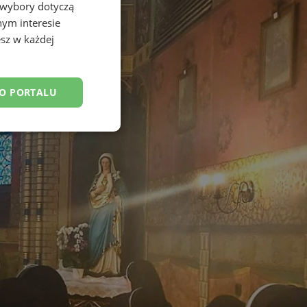
 wybory dotyczą
nym interesie
sz w każdej
DO PORTALU
esklasyfikowane
ane
owanie użytkownika i
j.