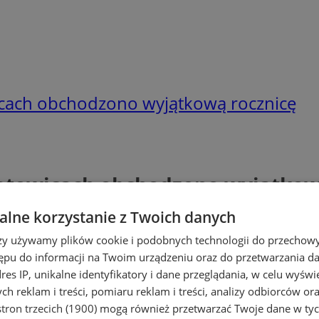
wicach obchodzono wyjątkową rocznicę
 Katowicach obchodzono wyjątkow
lne korzystanie z Twoich danych
rzy używamy plików cookie i podobnych technologii do przechow
ępu do informacji na Twoim urządzeniu oraz do przetwarzania 
dres IP, unikalne identyfikatory i dane przeglądania, w celu wyświ
h reklam i treści, pomiaru reklam i treści, analizy odbiorców or
tron trzecich (1900)
mogą również przetwarzać Twoje dane w tych