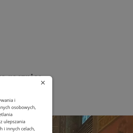
ą rocznicę
×
ywania i
danych osobowych,
etlania
az ulepszania
 i innych celach,