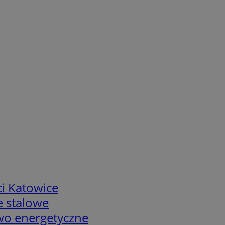
i Katowice
e stalowe
two energetyczne