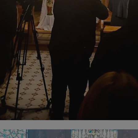
mojekatowice.pl
1 rok
Ten plik cookie przechowuje identy
mojekatowice.pl
1 rok
Ten plik cookie przechowuje identy
mojekatowice.pl
1 rok
Ten plik cookie przechowuje identy
29 minut 56
Ten plik cookie służy do rozróżnia
Cloudflare Inc.
sekund
Jest to korzystne dla strony inte
.temu.com
umożliwia tworzenie ważnych rap
korzystania z jej witryny interneto
METADATA
5 miesięcy 4
Ten plik cookie przechowuje info
YouTube
tygodnie
użytkownika oraz jego preferencj
.youtube.com
prywatności podczas korzystania z
wybory dotyczące polityki prywat
zgody, zapewniając ich przestrzeg
wizytach. Dzięki temu użytkowni
konfigurować swoich preferencji,
i zgodność z regulacjami ochrony
29 minut 53
Ten plik cookie służy do rozróżnia
Cloudflare Inc.
Google Privacy Policy
sekundy
Jest to korzystne dla strony inte
.twitter.com
umożliwia tworzenie ważnych rap
korzystania z jej witryny interneto
nt
4 tygodnie 2 dni
Ten plik cookie jest używany prze
CookieScript
Script.com do zapamiętywania pre
mojekatowice.pl
dotyczących zgody użytkownika na 
to konieczne, aby baner cookie C
działał poprawnie.