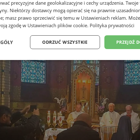
wać precyzyjne dane geolokalizacyjne i cechy urządzenia. Twoje
tryny. Niektórzy dostawcy mogą opierać się na prawnie uzasadnio
ie; masz prawo sprzeciwić się temu w
Ustawieniach reklam
. Może
woją zgodę w
Ustawieniach plików cookie
.
Polityka prywatności
EGÓŁY
ODRZUĆ WSZYSTKIE
PRZEJDŹ 
Wydajność
Targetowanie
Funkcjonalność
Ni
ezbędne
Wydajność
Targetowanie
Funkcjonalność
Niesklasyfikow
ie umożliwiają korzystanie z podstawowych funkcji strony internetowej, takich jak log
Bez niezbędnych plików cookie nie można prawidłowo korzystać ze strony internetowe
Provider
/
Okres
Opis
Domena
przechowywania