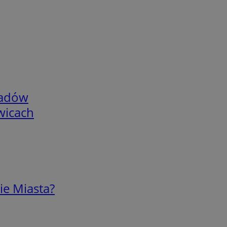
adów
wicach
ie Miasta?