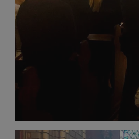
SessID
QeSessID
MvSessID
__cf_bm
VISITOR_PRIVACY_
__cf_bm
CookieScriptConse