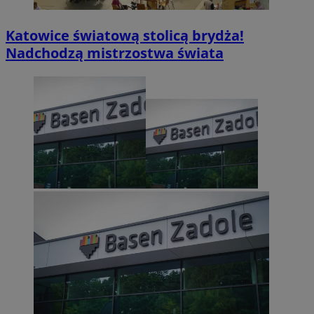
Katowice światową stolicą brydża!
Nadchodzą mistrzostwa świata