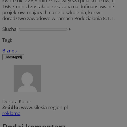
kwotę ok. 226,8 mln zł. Największa pula środków, tj.
166,7 mln zł została przekazana na dofinansowanie
projektów, mających na celu szkolenia, kursy i
doradztwo zawodowe w ramach Poddziałania 8.1.1.
Słuchaj
⏵︎
Tagi:
Biznes
Udostępnij
Dorota Kocur
Źródło:
www.silesia-region.pl
reklama
Dodaj komentarz