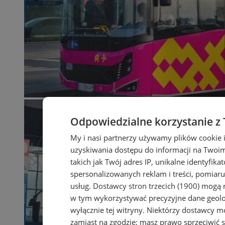
Odpowiedzialne korzystanie z
My i nasi partnerzy używamy plików cookie 
uzyskiwania dostępu do informacji na Twoi
takich jak Twój adres IP, unikalne identyfika
spersonalizowanych reklam i treści, pomiaru 
usług.
Dostawcy stron trzecich (1900)
mogą r
w tym wykorzystywać precyzyjne dane geolok
wyłącznie tej witryny. Niektórzy dostawcy m
zamiast na zgodzie; masz prawo sprzeciwić 