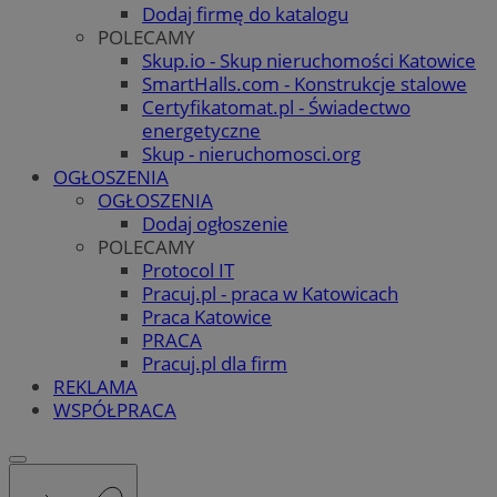
Dodaj firmę do katalogu
POLECAMY
Skup.io - Skup nieruchomości Katowice
SmartHalls.com - Konstrukcje stalowe
Certyfikatomat.pl - Świadectwo
energetyczne
Skup - nieruchomosci.org
OGŁOSZENIA
OGŁOSZENIA
Dodaj ogłoszenie
POLECAMY
Protocol IT
Pracuj.pl - praca w Katowicach
Praca Katowice
PRACA
Pracuj.pl dla firm
REKLAMA
WSPÓŁPRACA