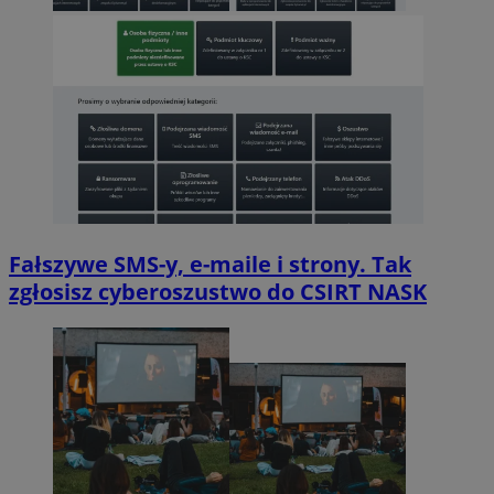
Fałszywe SMS-y, e-maile i strony. Tak
zgłosisz cyberoszustwo do CSIRT NASK