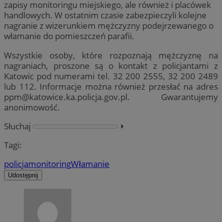
zapisy monitoringu miejskiego, ale również i placówek
handlowych. W ostatnim czasie zabezpieczyli kolejne
nagranie z wizerunkiem mężczyzny podejrzewanego o
włamanie do pomieszczeń parafii.
Wszystkie osoby, które rozpoznają mężczyznę na
nagraniach, proszone są o kontakt z policjantami z
Katowic pod numerami tel. 32 200 2555, 32 200 2489
lub 112. Informacje można również przesłać na adres
ppm@katowice.ka.policja.gov.pl
. Gwarantujemy
anonimowość.
Słuchaj
⏵︎
Tagi:
policja
monitoring
Włamanie
Udostępnij