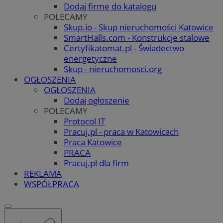
Dodaj firmę do katalogu
POLECAMY
Skup.io - Skup nieruchomości Katowice
SmartHalls.com - Konstrukcje stalowe
Certyfikatomat.pl - Świadectwo
energetyczne
Skup - nieruchomosci.org
OGŁOSZENIA
OGŁOSZENIA
Dodaj ogłoszenie
POLECAMY
Protocol IT
Pracuj.pl - praca w Katowicach
Praca Katowice
PRACA
Pracuj.pl dla firm
REKLAMA
WSPÓŁPRACA