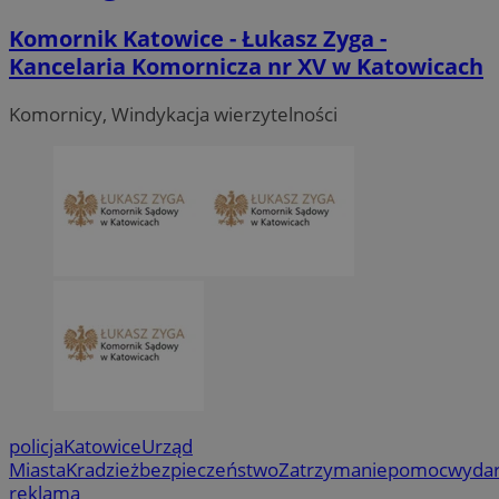
Komornik Katowice - Łukasz Zyga -
Kancelaria Komornicza nr XV w Katowicach
Komornicy, Windykacja wierzytelności
policja
Katowice
Urząd
Miasta
Kradzież
bezpieczeństwo
Zatrzymanie
pomoc
wydar
reklama