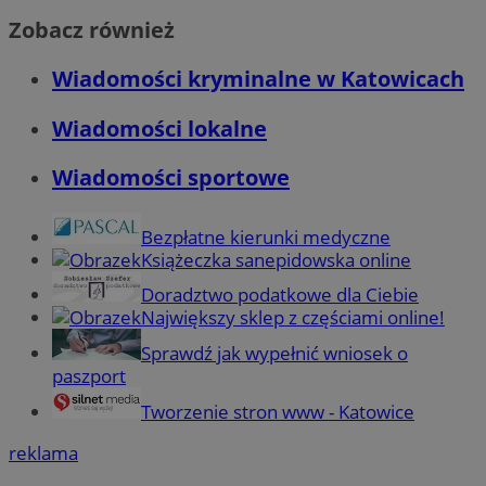
Zobacz również
Wiadomości kryminalne w Katowicach
Wiadomości lokalne
Wiadomości sportowe
Bezpłatne kierunki medyczne
Książeczka sanepidowska online
Doradztwo podatkowe dla Ciebie
Największy sklep z częściami online!
Sprawdź jak wypełnić wniosek o
paszport
Tworzenie stron www - Katowice
reklama