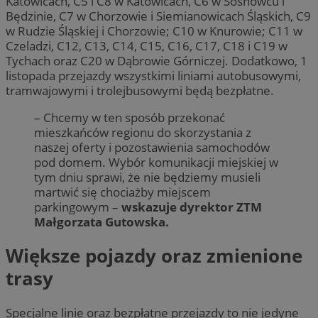
Katowicach, C5 i C8 w Katowicach, C6 w Sosnowcu i
Będzinie, C7 w Chorzowie i Siemianowicach Śląskich, C9
w Rudzie Śląskiej i Chorzowie; C10 w Knurowie; C11 w
Czeladzi, C12, C13, C14, C15, C16, C17, C18 i C19 w
Tychach oraz C20 w Dąbrowie Górniczej. Dodatkowo, 1
listopada przejazdy wszystkimi liniami autobusowymi,
tramwajowymi i trolejbusowymi będą bezpłatne.
– Chcemy w ten sposób przekonać
mieszkańców regionu do skorzystania z
naszej oferty i pozostawienia samochodów
pod domem. Wybór komunikacji miejskiej w
tym dniu sprawi, że nie będziemy musieli
martwić się chociażby miejscem
parkingowym –
wskazuje dyrektor ZTM
Małgorzata Gutowska.
Większe pojazdy oraz zmienione
trasy
Specjalne linie oraz bezpłatne przejazdy to nie jedyne