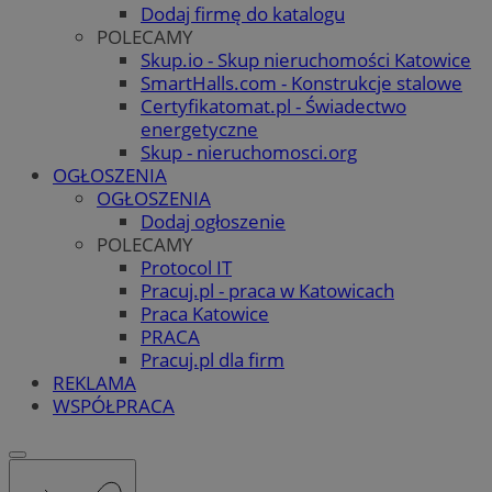
Dodaj firmę do katalogu
POLECAMY
Skup.io - Skup nieruchomości Katowice
SmartHalls.com - Konstrukcje stalowe
Certyfikatomat.pl - Świadectwo
energetyczne
Skup - nieruchomosci.org
OGŁOSZENIA
OGŁOSZENIA
Dodaj ogłoszenie
POLECAMY
Protocol IT
Pracuj.pl - praca w Katowicach
Praca Katowice
PRACA
Pracuj.pl dla firm
REKLAMA
WSPÓŁPRACA