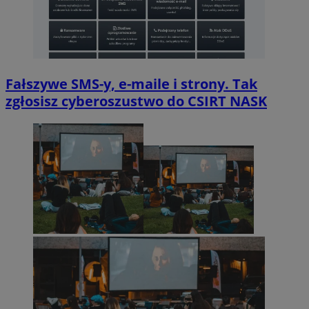
Fałszywe SMS-y, e-maile i strony. Tak
zgłosisz cyberoszustwo do CSIRT NASK