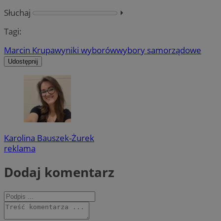
Słuchaj
⏵︎
Tagi:
Marcin Krupa
wyniki wyborów
wybory samorządowe
Udostępnij
Karolina Bauszek-Żurek
reklama
Dodaj komentarz