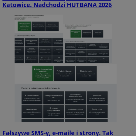
Katowice. Nadchodzi HUTBANA 2026
Fałszywe SMS-y, e-maile i strony. Tak