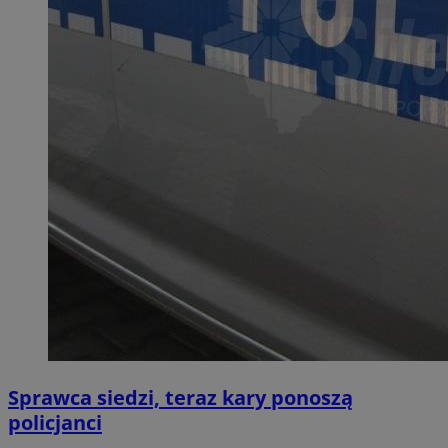
Sprawca siedzi, teraz kary ponoszą
policjanci