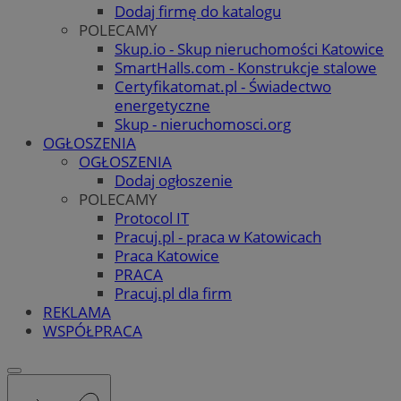
Dodaj firmę do katalogu
POLECAMY
Skup.io - Skup nieruchomości Katowice
SmartHalls.com - Konstrukcje stalowe
Certyfikatomat.pl - Świadectwo
energetyczne
Skup - nieruchomosci.org
OGŁOSZENIA
OGŁOSZENIA
Dodaj ogłoszenie
POLECAMY
Protocol IT
Pracuj.pl - praca w Katowicach
Praca Katowice
PRACA
Pracuj.pl dla firm
REKLAMA
WSPÓŁPRACA