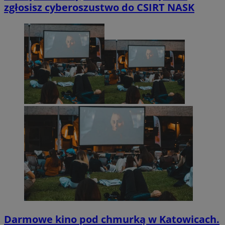
zgłosisz cyberoszustwo do CSIRT NASK
Darmowe kino pod chmurką w Katowicach.