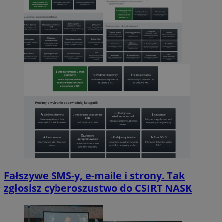
Fałszywe SMS-y, e-maile i strony. Tak
zgłosisz cyberoszustwo do CSIRT NASK