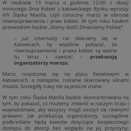
W niedzielę 13 marca o godzinie 12:00 z okazji
minionego Dnia Kobiet z katowickiego Rynku wyruszy
XIV Śląska Manifa, czyli coroczny marsz w obronie
równouprawnienia i praw kobiet. W tym roku hasłem
przewodnim będzie „Mamy dość! Zmieniamy Polskę”.
– Już czternasty raz zbieramy się w
Katowicach, by wspólnie pokazać, że
równouprawnienie i prawa kobiet są ważne
tu, teraz i zawsze! –
przekazują
organizatorzy marszu.
Marsz rozpocznie się na placu Kwiatowym w
Katowicach, a następnie zostanie skierowany ulicami
miasta. Szczegóły trasy nie są jeszcze znane.
W tym roku Śląska Manifa będzie skoncentrowana na
tym, by pokazać, co możemy zmienić w naszym kraju i
województwie, aby wszyscy mogli cieszyć się równymi
prawami. Jak przekazują organizatorzy, szczególnie
podkreślane będą kwestie dotyczące bezpiecznego
dostępu do aborcji bez względu na jej przyczyny,