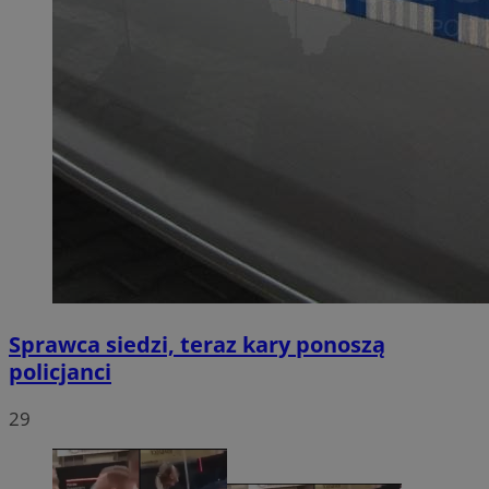
Sprawca siedzi, teraz kary ponoszą
policjanci
29