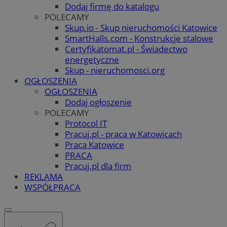
Dodaj firmę do katalogu
POLECAMY
Skup.io - Skup nieruchomości Katowice
SmartHalls.com - Konstrukcje stalowe
Certyfikatomat.pl - Świadectwo
energetyczne
Skup - nieruchomosci.org
OGŁOSZENIA
OGŁOSZENIA
Dodaj ogłoszenie
POLECAMY
Protocol IT
Pracuj.pl - praca w Katowicach
Praca Katowice
PRACA
Pracuj.pl dla firm
REKLAMA
WSPÓŁPRACA